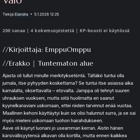
Tekijä
Elandra
5.1.2026 12:25
200 sanaa | 4 kokemuspistettä | KP-boosti ei käytössä
//Kirjoittaja: EmppuOmppu
//Erakko | Tuntematon alue
Ajasta oli tullut minulle merkityksetöntä. Tältäkö tuntui olla
jumala, itse pyhyyden koskettama? Se tuntui itse asiassa aika
kamalalta, oksettavalta – etovalta. Jamppa oli tehnyt suuren
uhrauksen vuokseni, mutta siitä huolimatta en saanut
kyynelkanaviani uskomaan, ettei niiden tarvinnut enää vuotaa.
Maallinen kehoni käyttäytyi kuin se olisi halunnut surra, ja se sai
myös mieleni uskomaan tuohon hairahdukseen.
Aave oli käynyt luonani jo useamman kerran. Aistin hänen
kärsivällisyytensä alkavan olla kortilla, mutta ennen kaikkea