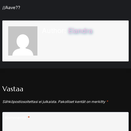
//Aave??
Author:
Elandra
Vastaa
Sähköpostiosoitettasi ei julkaista.
Pakolliset kentät on merkitty
*
Kommentti
*