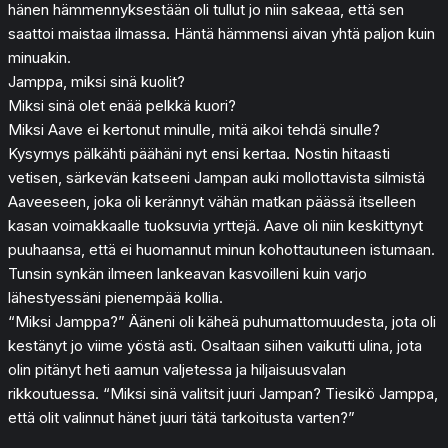
hänen hämmennyksestään oli tullut jo niin sakeaa, että sen
saattoi maistaa ilmassa. Häntä hämmensi aivan yhtä paljon kuin
minuakin.
Jamppa, miksi sinä kuolit?
Miksi sinä olet enää pelkkä kuori?
Miksi Aave ei kertonut minulle, mitä aikoi tehdä sinulle?
Kysymys pälkähti päähäni nyt ensi kertaa. Nostin hitaasti
vetisen, särkevän katseeni Jampan auki mollottavista silmistä
Aaveeseen, joka oli kerännyt vähän matkan päässä itselleen
kasan voimakkaalle tuoksuvia yrttejä. Aave oli niin keskittynyt
puuhaansa, että ei huomannut minun kohottautuneen istumaan.
Tunsin synkän ilmeen lankeavan kasvoilleni kuin varjo
lähestyessäni pienempää kollia.
“Miksi Jamppa?” Ääneni oli käheä puhumattomuudesta, jota oli
kestänyt jo viime yöstä asti. Osaltaan siihen vaikutti ulina, jota
olin pitänyt heti aamun valjetessa ja hiljaisuusvalan
rikkoutuessa. “Miksi sinä valitsit juuri Jampan? Tiesikö Jamppa,
että olit valinnut hänet juuri tätä tarkoitusta varten?”