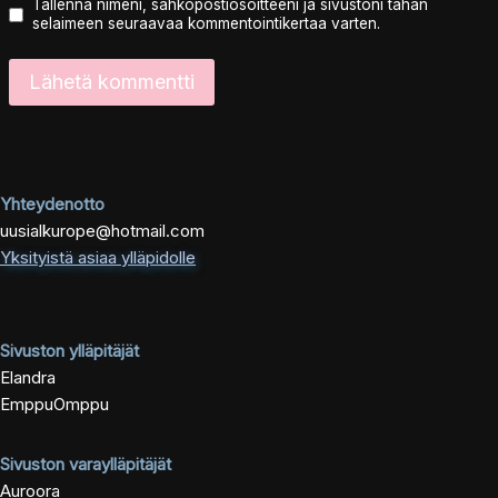
Tallenna nimeni, sähköpostiosoitteeni ja sivustoni tähän
selaimeen seuraavaa kommentointikertaa varten.
Yhteydenotto
uusialkurope@hotmail.com
Yksityistä asiaa ylläpidolle
Sivuston ylläpitäjät
Elandra
EmppuOmppu
Sivuston varaylläpitäjät
Auroora