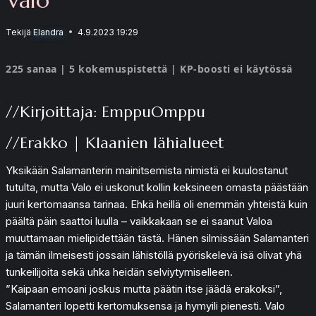
Tekijä
Elandra
4.9.2023 19:29
225 sanaa | 5 kokemuspistettä | KP-boosti ei käytössä
//Kirjoittaja: EmppuOmppu
//Erakko | Klaanien lähialueet
Yksikään Salamanterin mainitsemista nimistä ei kuulostanut
tutulta, mutta Valo ei uskonut kollin keksineen omasta päästään
juuri kertomaansa tarinaa. Ehkä heillä oli enemmän yhteistä kuin
päältä päin saattoi luulla – vaikkakaan se ei saanut Valoa
muuttamaan mielipidettään tästä. Hänen silmissään Salamanteri
ja tämän ilmeisesti jossain lähistöllä pyöriskelevä isä olivat yhä
tunkeilijoita sekä uhka heidän selviytymiselleen.
”Kaipaan emoani joskus mutta päätin itse jäädä erakoksi”,
Salamanteri lopetti kertomuksensa ja hymyili pienesti. Valo