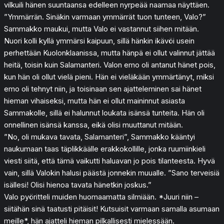
vilkuili hänen suuntaansa edelleen nyrpeää naamaa näyttäen.
”Ymmärrän. Sinäkin varmaan ymmärrät tuon tunteen, Valo?”
Sammakko maukui, mutta Valo ei vastannut siihen mitään.
Nuori kolli kyllä ymmärsi kaipuun, sillä hänkin ikävöi usein
perhettään Kuolonklaanissa, mutta hänpä ei ollut valinnut jättää
heitä, toisin kuin Salamanteri. Valon emo oli antanut hänet pois,
kun hän oli ollut vielä pieni. Hän ei vieläkään ymmärtänyt, miksi
emo oli tehnyt niin, ja toisinaan sen ajatteleminen sai hänet
hieman vihaiseksi, mutta hän ei ollut maininnut asiasta
Sammakolle, sillä ei halunnut loukata isänsä tunteita. Hän oli
onnellinen isänsä kanssa, eikä olisi muuttanut mitään.
”No, oli mukava tavata, Salamanteri”, Sammakko kääntyi
naukumaan taas täplikkäälle erakkokollille, jonka ruumiinkieli
viesti siitä, että tämä vaikutti haluavan jo pois tilanteesta. Hyvä
vain, sillä Valokin halusi päästä jonnekin muualle. ”Sano terveisiä
isällesi! Olisi hienoa tavata hänetkin joskus.”
Valo pyöritteli muiden huomaamatta silmiään. *Juuri niin –
siitähän sinä taatusti pitäisit! Kutsuisit varmaan samalla asumaan
meille*, hän ajatteli hieman pilkallisesti mielessään.