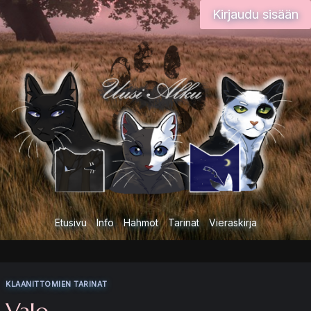
Siirry
Kirjaudu sisään
sisältöön
Etusivu
Info
Hahmot
Tarinat
Vieraskirja
KLAANITTOMIEN TARINAT
Valo