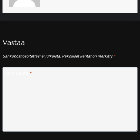
Vastaa
Sähköpostiosoitettasi ei julkaista.
Pakolliset kentät on merkitty
*
Kommentti
*