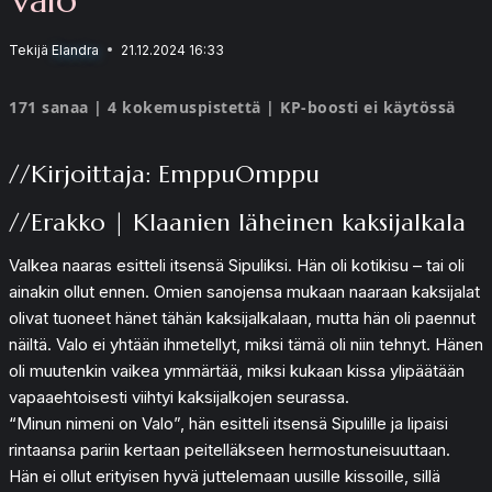
Tekijä
Elandra
21.12.2024 16:33
171 sanaa | 4 kokemuspistettä | KP-boosti ei käytössä
//Kirjoittaja: EmppuOmppu
//Erakko | Klaanien läheinen kaksijalkala
Valkea naaras esitteli itsensä Sipuliksi. Hän oli kotikisu – tai oli
ainakin ollut ennen. Omien sanojensa mukaan naaraan kaksijalat
olivat tuoneet hänet tähän kaksijalkalaan, mutta hän oli paennut
näiltä. Valo ei yhtään ihmetellyt, miksi tämä oli niin tehnyt. Hänen
oli muutenkin vaikea ymmärtää, miksi kukaan kissa ylipäätään
vapaaehtoisesti viihtyi kaksijalkojen seurassa.
“Minun nimeni on Valo”, hän esitteli itsensä Sipulille ja lipaisi
rintaansa pariin kertaan peitelläkseen hermostuneisuuttaan.
Hän ei ollut erityisen hyvä juttelemaan uusille kissoille, sillä