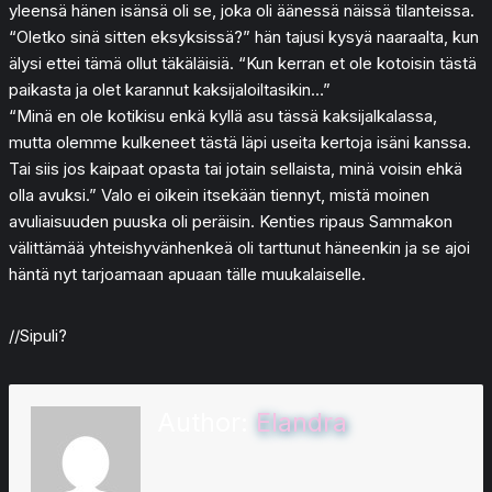
yleensä hänen isänsä oli se, joka oli äänessä näissä tilanteissa.
“Oletko sinä sitten eksyksissä?” hän tajusi kysyä naaraalta, kun
älysi ettei tämä ollut täkäläisiä. “Kun kerran et ole kotoisin tästä
paikasta ja olet karannut kaksijaloiltasikin…”
“Minä en ole kotikisu enkä kyllä asu tässä kaksijalkalassa,
mutta olemme kulkeneet tästä läpi useita kertoja isäni kanssa.
Tai siis jos kaipaat opasta tai jotain sellaista, minä voisin ehkä
olla avuksi.” Valo ei oikein itsekään tiennyt, mistä moinen
avuliaisuuden puuska oli peräisin. Kenties ripaus Sammakon
välittämää yhteishyvänhenkeä oli tarttunut häneenkin ja se ajoi
häntä nyt tarjoamaan apuaan tälle muukalaiselle.
//Sipuli?
Author:
Elandra