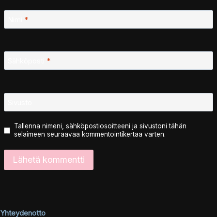
Nimi
*
Sähköposti
*
Sivusto
Tallenna nimeni, sähköpostiosoitteeni ja sivustoni tähän
selaimeen seuraavaa kommentointikertaa varten.
Yhteydenotto