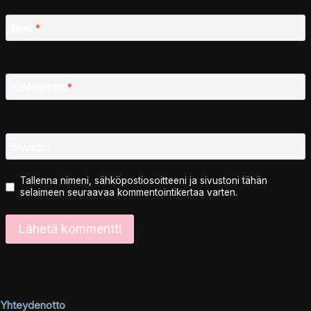
Nimi
*
Sähköposti
*
Sivusto
Tallenna nimeni, sähköpostiosoitteeni ja sivustoni tähän
selaimeen seuraavaa kommentointikertaa varten.
Yhteydenotto