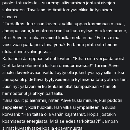
puolet totuudesta – suurempi altistuminen johtaisi aivojen
sulamiseen. Tavallaan tietämättömyys olikin tietynlainen
siunaus.
“Tiedätkös, tuo sinun kaverisi välillä tuppaa karmimaan minua”,
Jamppa sanoi, kun olimme niin kaukana nykyisestä leiristämme,
ettei Aave mitenkään voinut kuulla meitä enää. “Enkös minä
voisi vaan jäädä pois tänä yönä? En tahdo pilata sitä teidän
rituliaalianne vahingossa.”
Katsahdin Jamppaan silmät leviten. “Ethän sinä voi jäädä pois!
Olet tärkeä elementti kaiken onnistumisessa!” Tai niin Aave
ainakin kivenkovaan väitti. Täytyi olla jokin hyvä syy sille, miksi
Jamppa oli pidettävä tyytyväisenä ja kylläisenä tätä yötä varten.
Juuri nyt ystäväni ei kuitenkaan ollut kumpaakaan – hän oli
hermostunut ja ähkyn partaalla.
“Sinä kuulit jo aiemmin, miten Aave tiuski minulle, kun pudotin
seppeleeni”, kolli huokaili. Hän vilkaisi ympärilleen ja supisi
korvaani: “Hän taitaa olla vähän kajahtanut. Höpisi jostakin
kosmisesta energiasta. Mitä se edes tarkoittaa?!” Jampan
silmät kuvastivat pelkoa ja epävarmuutta.