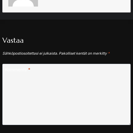
Vastaa
Sähköpostiosoitettasi ei julkaista.
Pakolliset kentät on merkitty
*
Kommentti
*