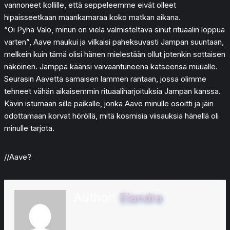
vannoneet kollille, että seppeleemme eivät olleet
hipaisseetkaan maankamaraa koko matkan aikana.
“Oi Pyhä Valo, minun on vielä valmisteltava sinut rituaalin loppua
varten”, Aave maukui ja vilkaisi paheksuvasti Jampan suuntaan,
melkein kuin tämä olisi hänen mielestään ollut jotenkin sottaisen
näköinen. Jamppa käänsi vaivaantuneena katseensa muualle.
Seurasin Aavetta samaisen lammen rantaan, jossa olimme
tehneet vähän aikaisemmin rituaaliharjoituksia Jampan kanssa.
Kävin istumaan sille paikalle, jonka Aave minulle osoitti ja jäin
odottamaan korvat höröllä, mitä kosmisia viisauksia hänellä oli
minulle tarjota.
//Aave?
Author:
Elandra