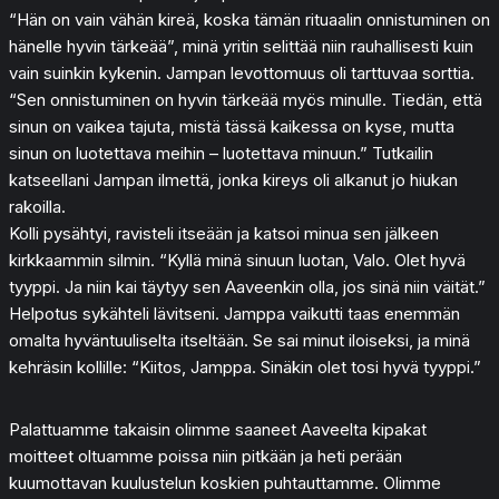
“Hän on vain vähän kireä, koska tämän rituaalin onnistuminen on
hänelle hyvin tärkeää”, minä yritin selittää niin rauhallisesti kuin
vain suinkin kykenin. Jampan levottomuus oli tarttuvaa sorttia.
“Sen onnistuminen on hyvin tärkeää myös minulle. Tiedän, että
sinun on vaikea tajuta, mistä tässä kaikessa on kyse, mutta
sinun on luotettava meihin – luotettava minuun.” Tutkailin
katseellani Jampan ilmettä, jonka kireys oli alkanut jo hiukan
rakoilla.
Kolli pysähtyi, ravisteli itseään ja katsoi minua sen jälkeen
kirkkaammin silmin. “Kyllä minä sinuun luotan, Valo. Olet hyvä
tyyppi. Ja niin kai täytyy sen Aaveenkin olla, jos sinä niin väität.”
Helpotus sykähteli lävitseni. Jamppa vaikutti taas enemmän
omalta hyväntuuliselta itseltään. Se sai minut iloiseksi, ja minä
kehräsin kollille: “Kiitos, Jamppa. Sinäkin olet tosi hyvä tyyppi.”
Palattuamme takaisin olimme saaneet Aaveelta kipakat
moitteet oltuamme poissa niin pitkään ja heti perään
kuumottavan kuulustelun koskien puhtauttamme. Olimme