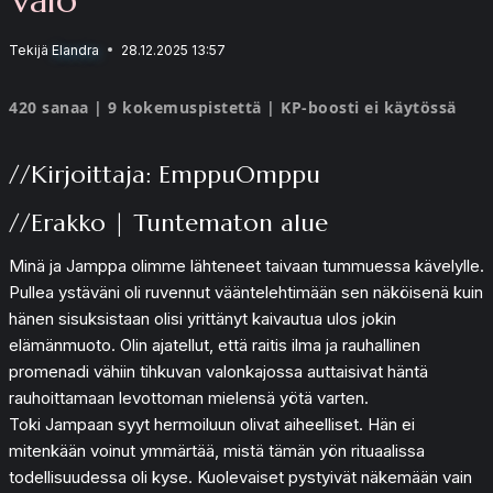
Tekijä
Elandra
28.12.2025 13:57
420 sanaa | 9 kokemuspistettä | KP-boosti ei käytössä
//Kirjoittaja: EmppuOmppu
//Erakko | Tuntematon alue
Minä ja Jamppa olimme lähteneet taivaan tummuessa kävelylle.
Pullea ystäväni oli ruvennut vääntelehtimään sen näköisenä kuin
hänen sisuksistaan olisi yrittänyt kaivautua ulos jokin
elämänmuoto. Olin ajatellut, että raitis ilma ja rauhallinen
promenadi vähiin tihkuvan valonkajossa auttaisivat häntä
rauhoittamaan levottoman mielensä yötä varten.
Toki Jampaan syyt hermoiluun olivat aiheelliset. Hän ei
mitenkään voinut ymmärtää, mistä tämän yön rituaalissa
todellisuudessa oli kyse. Kuolevaiset pystyivät näkemään vain