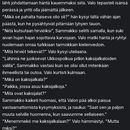
lähti johdattamaan häntä kauemmaksi siitä. Valo tepasteli isänsä
perässä ja yritti olla jäämättä jälkeen.
”Mikä se pahalta haiseva olio oli?” hän kysyi tältä vähän ajan
päästä, kun he pysähtyivät pitämään lyhyen tauon.
”Niitä kutsutaan hirviöiksi”, Sammakko selitti samalla, kun suki
aivan hujan hajan sojottavia karvojaan. Valo matki häntä ja ryhtyi
nuolemaan omaa turkkiaan tarmokkain kielenvedoin.
”Mitä hirviöt tekevät?” Valo kysyi uteliaana.
”Lähinnä ne juoksevat Ukkospolkua pitkin kaksijalkaloiden
välillä”, Sammakko vastasi kuin se olisi ollut mitenkään
ihmeellistä tai outoa. Valo kurtisti kulmiaan.
”Mikä on kaksijalkala?”
”Paikka, jossa asuu kaksijalkoja.”
”Mitä ovat kaksijalat?”
Sammakko kaiketi huomasi, että Valon pää alkoi paisua
vastaamattomista kysymyksistä, ja naukui: ”Saat sen ja paljon
muuta selville huomenna, kun saavumme sellaiseen.”
”Menemmekö me kaksijalkalaan?” Valo hämmästyi. ”Mutta
miksi?”