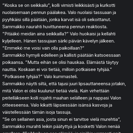
”Koska se on seikkailu”, kolli virnisti leikkisästi ja kurkotti
nuolaisemaan pennun päälakea. Valo nuolaisi tassuaan ja
pyyhkäisi sillä päätään, jonka karvat isä oli sekoittanut.
Sammakko naurahti huvittuneena pennun reaktiosta.
”Pitääkö meidän aina seikkailla?” Valo huokaisi ja kellahti
kyljelleen. Hänen tassujaan särki päivän kävelyn jälkeen.
”Emmekö me voisi vain olla paikoillaan?”
Sammakko hymyili edelleen ja kallisti päätään katsoessaan
poikaansa. ”Mutta eihän se olisi hauskaa. Elämästä täytyy
nauttia. Koskaan ei voi tietää, milloin potkaisee tyhjää.”
”Potkaisee tyhjää?” Valo kummasteli.
Sammakko näytti siltä, että tajusi juuri lipsauttaneensa jotakin,
mitä Valon ei olisi kuulunut tietää vielä. Kuin virhettään
peitelläkseen kolli rojahti maahan selälleen ja nappasi Valon
otteeseensa. Valo kikatti läpsiessään isänsä kasvoja ja
väistellessään tämän isoja tassuja.
”Se on sellainen asia, josta sinun ei tarvitse vielä murehtia”,
Sammakko murahti leikin päätyttyä ja kosketti Valon nenää