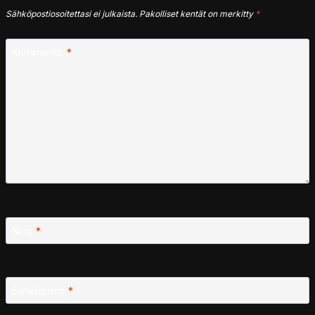
Sähköpostiosoitettasi ei julkaista.
Pakolliset kentät on merkitty
*
Kommentti
*
Nimi
*
Sähköposti
*