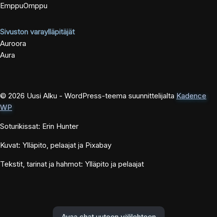
EmppuOmppu
Sivuston varaylläpitäjät
Auroora
Aura
© 2026 Uusi Alku - WordPress-teema suunnittelijalta
Kadence
WP
Soturikissat: Erin Hunter
Kuvat: Ylläpito, pelaajat ja Pixabay
Tekstit, tarinat ja hahmot: Ylläpito ja pelaajat
Avaa chat uuteen välilehteen