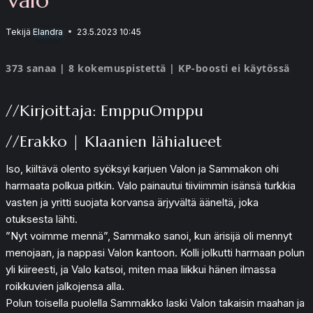
Tekijä
Elandra
23.5.2023 10:45
373 sanaa | 8 kokemuspistettä | KP-boosti ei käytössä
//Kirjoittaja: EmppuOmppu
//Erakko | Klaanien lähialueet
Iso, kiiltävä olento syöksyi karjuen Valon ja Sammakon ohi
harmaata polkua pitkin. Valo painautui tiiviimmin isänsä turkkia
vasten ja yritti suojata korvansa ärjyvältä ääneltä, joka
otuksesta lähti.
”Nyt voimme mennä”, Sammako sanoi, kun ärisijä oli mennyt
menojaan, ja nappasi Valon kantoon. Kolli jolkutti harmaan polun
yli kiireesti, ja Valo katsoi, miten maa liikkui hänen ilmassa
roikkuvien jalkojensa alla.
Polun toisella puolella Sammakko laski Valon takaisin maahan ja