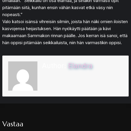
omallaan. ”Seikkailu on osa elämää, ja sinäkin varmasti opit
pitämään siitä, kunhan ensin vähän kasvat etkä väsy niin
nopeasti.”
Valo katsoi isänsä vihreisiin silmiin, joista hän näki omien iloisten
kasvojensa heijastuksen. Hän nyökäytti päätään ja kävi
makaamaan Sammakon rinnan päälle. Jos kerran isä sanoi, että
hän oppisi pitämään seikkailuista, niin hän varmastikin oppisi.
Author:
Elandra
Vastaa