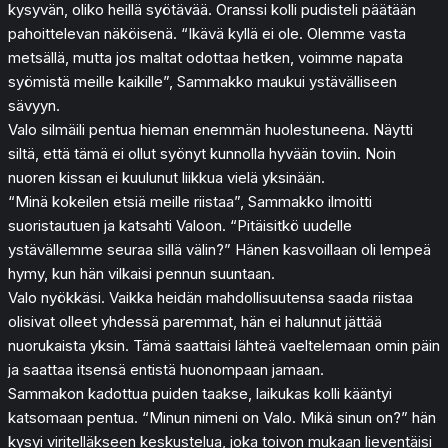
kysyvän, oliko heillä syötävää. Oranssi kolli pudisteli päätään
pahoittelevan näköisenä. “Ikävä kyllä ei ole. Olemme vasta
metsällä, mutta jos maltat odottaa hetken, voimme napata
syömistä meille kaikille”, Sammakko maukui ystävälliseen
sävyyn.
Valo silmäili pentua hieman enemmän huolestuneena. Näytti
siltä, että tämä ei ollut syönyt kunnolla hyvään toviin. Noin
nuoren kissan ei kuulunut liikkua vielä yksinään.
“Minä kokeilen etsiä meille riistaa”, Sammakko ilmoitti
suoristautuen ja katsahti Valoon. “Pitäisitkö uudelle
ystävällemme seuraa sillä välin?” Hänen kasvoillaan oli lempeä
hymy, kun hän vilkaisi pennun suuntaan.
Valo nyökkäsi. Vaikka heidän mahdollisuutensa saada riistaa
olisivat olleet yhdessä paremmat, hän ei halunnut jättää
nuorukaista yksin. Tämä saattaisi lähteä vaeltelemaan omin päin
ja saattaa itsensä entistä huonompaan jamaan.
Sammakon kadottua puiden taakse, laikukas kolli kääntyi
katsomaan pentua. “Minun nimeni on Valo. Mikä sinun on?” hän
kysyi viritelläkseen keskustelua, joka toivon mukaan lieventäisi