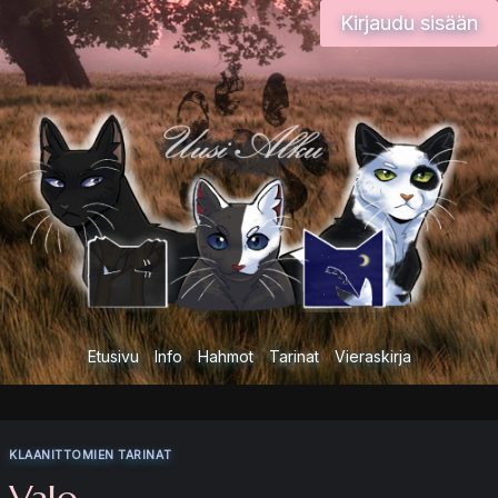
Siirry
Kirjaudu sisään
sisältöön
Etusivu
Info
Hahmot
Tarinat
Vieraskirja
KLAANITTOMIEN TARINAT
Valo