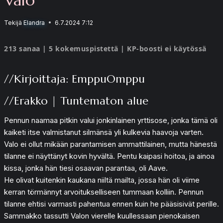
Tekijä
Elandra
6.7.2024 7:12
213 sanaa | 5 kokemuspistettä | KP-boosti ei käytössä
//Kirjoittaja: EmppuOmppu
//Erakko | Tuntematon alue
Pennun naamaa pitkin valui jonkinlainen yrttisose, jonka tämä oli
kaiketi itse valmistanut silmänsä yli kulkevia haavoja varten.
Valo ei ollut mikään parantamisen ammattilainen, mutta hänestä
tilanne ei näyttänyt kovin hyvältä. Pentu kaipasi hoitoa, ja ainoa
kissa, jonka hän tiesi osaavan parantaa, oli Aave.
He olivat kuitenkin kaukana niiltä mailta, jossa hän oli viime
kerran törmännyt arvoitukselliseen tummaan kolliin. Pennun
tilanne ehtisi varmasti pahentua ennen kuin he pääsisivät perille.
Sammakko tassutti Valon vierelle kuullessaan pienokaisen