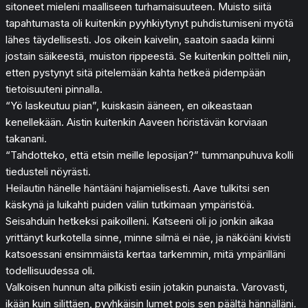
sitoneet mieleni maalliseen turhamaisuuteen. Muisto siitä
tapahtumasta oli kuitenkin pyyhkiytynyt puhdistumiseni myötä
lähes täydellisesti. Jos oikein kaivelin, saatoin saada kiinni
jostain säikeestä, muiston rippeestä. Se kuitenkin poltteli niin,
etten pystynyt sitä pitelemään kahta hetkeä pidempään
tietoisuuteni pinnalla.
“Yö laskeutuu pian”, kuiskasin ääneen, en oikeastaan
kenellekään. Aistin kuitenkin Aaveen höristävän korviaan
takanani.
“Tahdotteko, että etsin meille leposijan?” tummanpuhuva kolli
tiedusteli nöyrästi.
Heilautin hänelle häntääni hajamielisesti. Aave tulkitsi sen
käskynä ja luikahti puiden väliin tutkimaan ympäristöä.
Seisahduin hetkeksi paikoilleni. Katseeni oli jo jonkin aikaa
yrittänyt kurkotella sinne, minne silmä ei näe, ja näköäni kivisti
katsoessani ensimmäistä kertaa tarkemmin, mitä ympärilläni
todellisuudessa oli.
Valkoisen hunnun alta pilkisti esiin jotakin punaista. Varovasti,
ikään kuin silittäen, pyyhkäisin lumet pois sen päältä hännälläni.