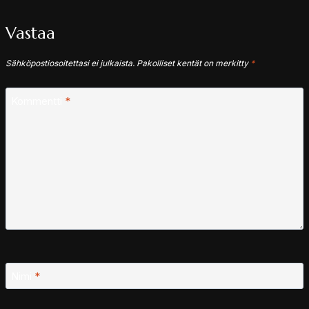
Vastaa
Sähköpostiosoitettasi ei julkaista.
Pakolliset kentät on merkitty
*
Kommentti
*
Nimi
*