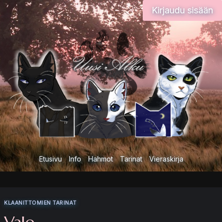
Siirry
Kirjaudu sisään
sisältöön
Etusivu
Info
Hahmot
Tarinat
Vieraskirja
KLAANITTOMIEN TARINAT
Valo