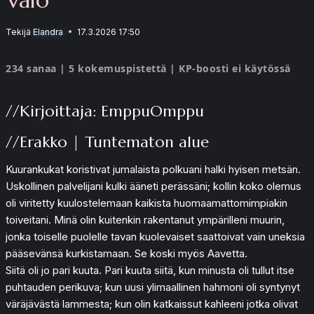
Tekijä
Elandra
17.3.2026 17:50
234 sanaa | 5 kokemuspistettä | KP-boosti ei käytössä
//Kirjoittaja: EmppuOmppu
//Erakko | Tuntematon alue
Kuurankukat koristivat jumalaista polkuani halki hyisen metsän.
Uskollinen palvelijani kulki ääneti perässäni; kollin koko olemus
oli viritetty kuulostelemaan kaikista huomaamattomimpiakin
toiveitani. Minä olin kuitenkin rakentanut ympärilleni muurin,
jonka toiselle puolelle tavan kuolevaiset saattoivat vain uneksia
pääsevänsä kurkistamaan. Se koski myös Aavetta.
Siitä oli jo pari kuuta. Pari kuuta siitä, kun minusta oli tullut itse
puhtauden perikuva; kun uusi ylimaallinen hahmoni oli syntynyt
väräjävästä lammesta; kun olin katkaissut kahleeni jotka olivat