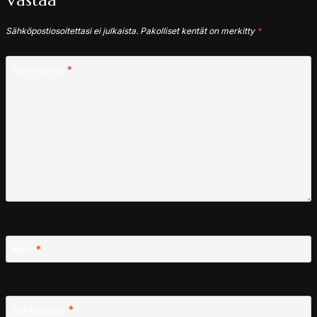
Vastaa
Sähköpostiosoitettasi ei julkaista.
Pakolliset kentät on merkitty
*
Kommentti
*
Nimi
*
Sähköposti
*