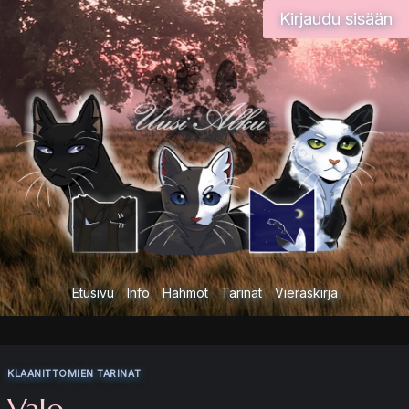
Siirry
Kirjaudu sisään
sisältöön
Etusivu
Info
Hahmot
Tarinat
Vieraskirja
KLAANITTOMIEN TARINAT
Valo