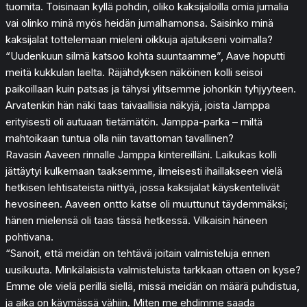
tuomita. Toisinaan kyllä pohdin, oliko kaksijaloilla omia jumalia
vai olinko minä myös heidän jumalhamonsa. Saisinko minä
kaksijalat tottelemaan mieleni oikkuja ajatukseni voimalla?
“Uudenkuun silmä katsoo kohta suuntaamme”, Aave hoputti
meitä kukkulan laelta. Räjähdyksen näköinen kolli seisoi
paikoillaan kuin patsas ja tähysi ylitsemme johonkin tyhjyyteen.
Arvatenkin hän näki taas taivaallisia näkyjä, joista Jamppa
erityisesti oli autuaan tietämätön. Jamppa-parka – miltä
mahtoikaan tuntua olla niin tavattoman tavallinen?
Ravasin Aaveen rinnalle Jamppa kintereilläni. Laikukas kolli
jättäytyi kulkemaan taaksemme, ilmeisesti ihaillakseen vielä
hetkisen lehtisateista niittyä, jossa kaksijalat käyskentelivät
hevosineen. Aaveen ontto katse oli muuttunut täydemmäksi;
hänen mielensä oli taas tässä hetkessä. Vilkaisin häneen
pohtivana.
“Sanoit, että meidän on tehtävä joitain valmisteluja ennen
uusikuuta. Minkälaisista valmisteluista tarkkaan ottaen on kyse?
Emme ole vielä perillä siellä, missä meidän on määrä puhdistua,
ja aika on käymässä vähiin. Miten me ehdimme saada