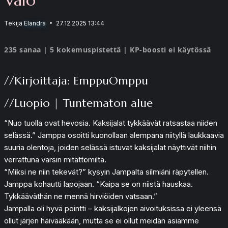
Tekijä
Elandra
27.12.2025 13:44
235 sanaa | 5 kokemuspistettä | KP-boosti ei käytössä
//Kirjoittaja: EmppuOmppu
//Luopio | Tuntematon alue
“Nuo tuolla ovat hevosia. Kaksijalat tykkäävät ratsastaa niiden
selässä.” Jamppa osoitti kuonollaan alempana niityllä laukkaavia
suuria olentoja, joiden selässä istuvat kaksijalat näyttivät niihin
verrattuna varsin mitättömiltä.
“Miksi ne niin tekevät?” kysyin Jampalta silmiäni räpytellen.
Jamppa kohautti lapojaan. “Kaipa se on niistä hauskaa.
Tykkääväthän ne mennä hirviöiden vatsaan.”
Jampalla oli hyvä pointti – kaksijalkojen aivoituksissa ei yleensä
ollut järjen häivääkään, mutta se ei ollut meidän asiamme