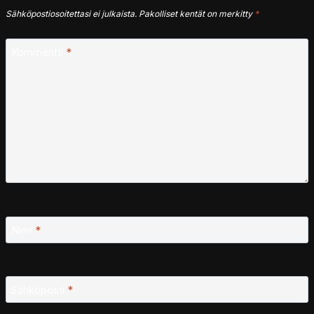
Sähköpostiosoitettasi ei julkaista.
Pakolliset kentät on merkitty
*
Kommentti
*
Nimi
*
Sähköposti
*