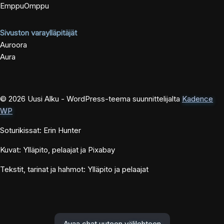
EmppuOmppu
Sivuston varaylläpitäjät
Auroora
Aura
© 2026 Uusi Alku - WordPress-teema suunnittelijalta
Kadence
WP
Soturikissat: Erin Hunter
Kuvat: Ylläpito, pelaajat ja Pixabay
Tekstit, tarinat ja hahmot: Ylläpito ja pelaajat
Avaa chat uuteen välilehteen