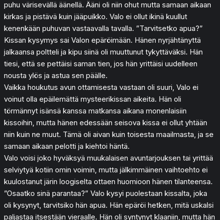
puhu värisevällä äänellä. Ääni oli niin ohut mutta samaan aikaan
kirkas ja pistävä kuin jääpuikko. Valo ei ollut ikinä kuullut
kenenkään puhuvan vastaavalla tavalla. ”Tarvitsetko apua?”
Kissan kysymys sai Valon epäröimään. Hänen nyrjähtänyttä
jalkaansa poltteli ja kipu siinä oli muuttunut tykyttäväksi. Hän
tiesi, että se pettäisi saman tien, jos hän yrittäisi uudelleen
nousta ylös ja astua sen päälle.
Vaikka houkutus avun ottamisesta vastaan oli suuri, Valo ei
voinut olla epäilemättä mysteerikissan aikeita. Hän oli
törmännyt isänsä kanssa matkansa aikana monenlaisiin
kissoihin, mutta hänen edessään seisova kissa ei ollut yhtään
niin kuin ne muut. Tämä oli aivan kuin toisesta maailmasta, ja se
samaan aikaan pelotti ja kiehtoi häntä.
Valo voisi joko hyväksyä muukalaisen avuntarjouksen tai yrittää
selviytyä kotiin omin voimin, mutta jälkimmäinen vaihtoehto ei
kuulostanut järin loogiselta ottaen huomioon hänen tilanteensa.
”Osaatko sinä parantaa?” Valo kysyi puolestaan kissalta, joka
oli kysynyt, tarvitsiko hän apua. Hän epäröi hetken, mitä uskalsi
paljastaa itsestään vieraalle. Hän oli syntynyt klaaniin, mutta hän