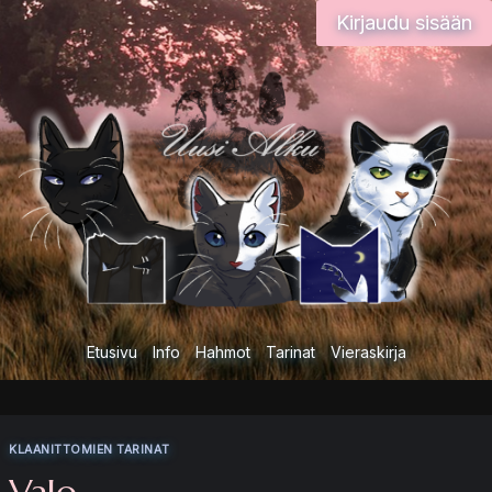
Siirry
Kirjaudu sisään
sisältöön
Etusivu
Info
Hahmot
Tarinat
Vieraskirja
KLAANITTOMIEN TARINAT
Valo