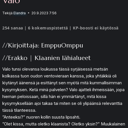
Tekijä
Elandra
20.9.2023 7:56
254 sanaa | 6 kokemuspistettä | KP-boosti ei käytössä
//Kirjoittaja: EmppuOmppu
//Erakko | Klaanien lähialueet
Valo tunsi olevansa loukussa tässä syrjäisessä metsän
kolkassa tuon oudon ventovieraan kanssa, joka yhtäkkiä oli
löytänyt äänensä ja esittänyt sen myötä mitä kummallisimman
kysymyksen. Ketä minä palvelen? Valo ajatteli ihmeissään, jopa
hieman peloissaan, sillä hän ei ymmärtänyt, mitä kissa
kysymyksellään ajoi takaa tai miten se oli ylipäänsä relevanttia
tässä tilanteessa.
”Anteeksi?” nuoren kollin suusta lipsahti.
”Olet kissa, mutta oletko klaanista? Oletko yksin?” Muukalainen