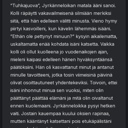
”Tuhkajuova”, Jyrkänneloikan matala ääni sanoi.
Kolli räpäytti vakavailmeisenä silmiään merkiksi
siitä, että hän edelleen välitti minusta. Vieno hymy
piirtyi kasvoilleni, kun kävelin lähemmäs isääni.
”Ethän ole pettynyt minuun?” kysyin aikailematta,
uskaltamatta enää kohdata isäni katsetta. Vaikka
kolli oli ollut kuolleena jo vuodenaikojen ajan,
mieleni kaipasi edelleen hänen hyväksyntäänsä
päätöksiini. Hän oli kasvattanut minut ja antanut
minulle tavoitteeni, jotka tosin viimeisinä päivinä
olivat osoittautuneet yhdentekeviksi. Toivoin, ettei
isäni inhonnut minua sen vuoksi, miten olin
päättänyt päättää elämäni ja mitä olin oivaltanut
ennen kuolemaani. Jyrkänneloikka pysyi hetken
vaiti. Jostain kauempaa kuului oksien rapinaa,
mutten kääntänyt katsettani pois etukäpälistäni