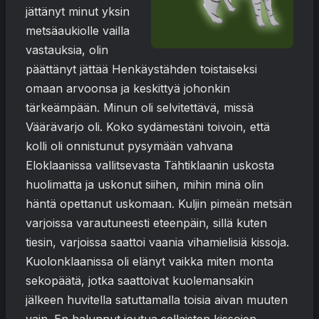
jättänyt minut yksin
metsäaukiolle vailla
vastauksia, olin
päättänyt jättää Henkäystähden toistaiseksi
omaan arvoonsa ja keskittyä johonkin
tärkeämpään. Minun oli selvitettävä, missä
Väärävarjo oli. Koko sydämestäni toivoin, että
kolli oli onnistunut pysymään vahvana
Eloklaanissa vallitsevasta Tähtiklaanin uskosta
huolimatta ja uskonut siihen, mihin minä olin
häntä opettanut uskomaan. Kuljin pimeän metsän
varjoissa varautuneesti eteenpäin, sillä kuten
tiesin, varjoissa saattoi vaania vihamielisiä kissoja.
Kuolonklaanissa oli elänyt vaikka miten monta
sekopäätä, jotka saattoivat kuolemansakin
jälkeen huvitella satuttamalla toisia aivan muuten