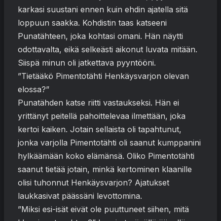
karkasi suustani ennen kuin ehdin ajatella sitä
loppuun saakka. Kohdistin taas katseeni
Punatähteen, joka kohtasi omani. Hän näytti
odottavalta, eikä selkeästi aikonut luvata mitään.
Siispä minun oli jatkettava pyyntööni.
”Tietääkö Pimentotähti Henkäysvarjon olevan
elossa?”
Punatähden katse riitti vastaukseksi. Hän ei
yrittänyt peitellä pahoittelevaa ilmettään, joka
kertoi kaiken. Jotain sellaista oli tapahtunut,
jonka varjolla Pimentotähti oli saanut kumppanini
hylkäämään koko elämänsä. Oliko Pimentotähti
saanut tietää jotain, minkä kertominen klaanille
olisi tuhonnut Henkäysvarjon? Ajatukset
laukkasivat päässäni levottomina.
”Miksi esi-isät eivät ole puuttuneet siihen, mitä