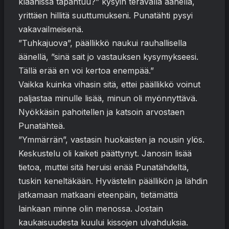
klaanissa tapahtuu?” kysyin terävällä äänellä,
yrittäen hillitä suuttumukseni. Punatähti pysyi
vakavailmeisenä.
”Tuhkajuova”, päällikkö naukui rauhallisella
äänellä, ”sinä sait jo vastauksen kysymykseesi.
Tällä erää en voi kertoa enempää.”
Vaikka kuinka vihasin sitä, ettei päällikkö voinut
paljastaa minulle lisää, minun oli myönnyttävä.
Nyökkäsin pahoitellen ja katsoin arvostaen
Punatähteä.
”Ymmärrän”, vastasin huokaisten ja nousin ylös.
Keskustelu oli kaiketi päättynyt. Janosin lisää
tietoa, muttei sitä heruisi enää Punatähdeltä,
tuskin keneltäkään. Hyvästelin päällikön ja lähdin
jatkamaan matkaani eteenpäin, tietämättä
lainkaan minne olin menossa. Jostain
kaukaisuudesta kuului kissojen ulvahduksia.