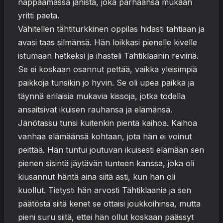
nappaamassa jänistä, joka parhaansa mukaan
yritti paeta.
Vähitellen tähtiturkkinen oppilas hidasti tahtiaan ja
avasi taas silmänsä. Hän loikkasi pienelle kivelle
istumaan hetkeksi ja ihasteli Tähtiklaanin reviiriä.
Se ei koskaan osannut pettää, vaikka yleisimpiä
paikkoja tunsikin jo hyvin. Se oli upea paikka ja
täynnä erilaisia mukavia kissoja, jotka todella
ansaitsivat ikuisen rauhansa ja elämänsä.
Jänötassu tunsi kuitenkin pientä kaihoa. Kaihoa
vanhaa elämäänsä kohtaan, jota hän ei voinut
peittää. Hän tuntui joutuvan ikuisesti elämään sen
pienen sisintä jäytävän tunteen kanssa, joka oli
kiusannut häntä aina siitä asti, kun hän oli
kuollut. Tietysti hän arvosti Tähtiklaania ja sen
päätöstä siitä kenet se ottaisi joukkoihinsa, mutta
pieni suru siitä, ettei hän ollut koskaan päässyt