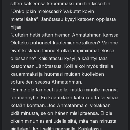
sitten katseensa kauemmaksi muihin kissoihin.
“Onko jokin mielessäsi? Vaikutat kovin
mietteliäältä”, Jänötassu kysyi katsoen oppilasta
hiljaa.
“Juttelin hetki sitten hieman Ahmatahman kanssa.
Oletteko puhuneet kuolemienne jälkeen? Välinne
eivät koskaan tainneet olla lämpimimmät elossa
ollessanne”, Kaislatassu kysyi ja kääntyi taas
katsomaan Jänötassua. Kolli alkoi myös tiirailla
kauemmaksi ja huomasi muiden kuolleiden
sotureiden seassa Ahmatahman.
“Emme ole tainneet jutella, mutta minulle mennyt
on mennyttä. En koe mitään katkeruutta tai vihaa
ketään kohtaan. Jos Ahmatahma ei vieläkään
pidä minusta, se on hänen mielipiteensä. Ei ole
oikein minun asiani udella siitä, mitä hän minusta
ajattelee”, kolli selitti naaraalle. Kaislatassu