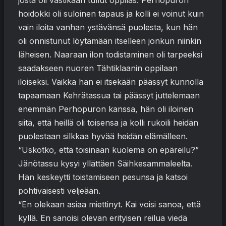
josta oli vastikään tullut oppilas. Perhopuron
hoidokki oli suloinen tapaus ja kolli ei voinut kuin
vain iloita vanhan ystävänsä puolesta, kun hän
oli onnistunut löytämään itselleen jonkun niinkin
läheisen. Naaraan ilon todistaminen oli tarpeeksi
saadakseen nuoren Tähtiklaanin oppilaan
iloiseksi. Vaikka hän ei itsekään päässyt kunnolla
tapaamaan Kehrätassua tai päässyt juttelemaan
enemmän Perhopuron kanssa, hän oli iloinen
siitä, että heillä oli toisensa ja kolli rukoili heidän
puolestaan silkkaa hyvää heidän elämälleen.
“Uskotko, että toisinaan kuolema on epäreilu?”
Jänötassu kysyi yllättäen Säihkesammaleelta.
Hän keskeytti toistamiseen pesunsa ja katsoi
pohtivaisesti veljeään.
“En olekaan asiaa miettinyt. Kai voisi sanoa, että
kyllä. En sanoisi olevan erityisen reilua viedä