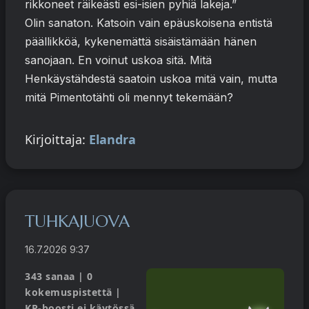
rikkoneet räikeästi esi-isien pyhiä lakeja.”
Olin sanaton. Katsoin vain epäuskoisena entistä
päällikköä, kykenemättä sisäistämään hänen
sanojaan. En voinut uskoa sitä. Mitä
Henkäystähdestä saatoin uskoa mitä vain, mutta
mitä Pimentotähti oli mennyt tekemään?
Kirjoittaja:
Elandra
TUHKAJUOVA
16.7.2026 9:37
343 sanaa | 0
kokemuspistettä |
KP-boosti ei käytössä