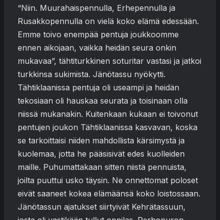
“Niin. Muurahaispennulla, Erhepennulla ja
Rusakkopennulla on vielä koko elämä edessään.
Emme toivo enempää pentuja joukkoomme
ennen aikojaan, vaikka heidän seura onkin
mukavaa”, tähtiturkkinen soturitar vastasi ja jatkoi
turkkinsa sukimista. Jänötassu nyökytti.
Tähtiklaanissa pentuja oli useampi ja heidän
tekosiaan oli hauskaa seurata ja toisinaan olla
niissä mukanakin. Kuitenkaan kukaan ei toivonut
pentujen joukon Tähtiklaanissa kasvavan, koska
se tarkoittaisi niiden mahdollista kärsimystä ja
kuolemaa, jotta he pääsisivät edes kuolleiden
maille. Puhumattakaan sitten niistä pennuista,
joilta puuttui usko täysin. Ne onnettomat poloset
eivät saaneet kokea elämäänsä koko loistossaan.
Jänötassun ajatukset siirtyivät Kehrätassuun,