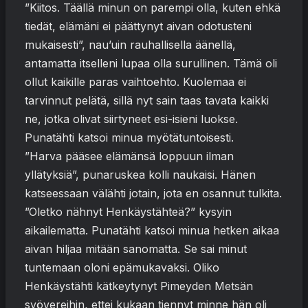
”Kiitos. Täällä minun on parempi olla, kuten ehkä
tiedät, elämäni ei päättynyt aivan odotusteni
mukaisesti”, nau’uin rauhallisella äänellä,
antamatta itselleni lupaa olla surullinen. Tämä oli
ollut kaikille paras vaihtoehto. Kuolemaa ei
tarvinnut pelätä, sillä nyt sain taas tavata kaikki
ne, jotka olivat siirtyneet esi-isieni luokse.
Punatähti katsoi minua myötätuntoisesti.
”Harva pääsee elämänsä loppuun ilman
yllätyksiä”, punaruskea kolli naukaisi. Hänen
katseessaan välähti jotain, jota en osannut tulkita.
”Oletko nähnyt Henkäystähteä?” kysyin
aikailematta. Punatähti katsoi minua hetken aikaa
aivan hiljaa mitään sanomatta. Se sai minut
tuntemaan oloni epämukavaksi. Oliko
Henkäystähti kätkeytynyt Pimeyden Metsän
syövereihin, ettei kukaan tiennyt minne hän oli