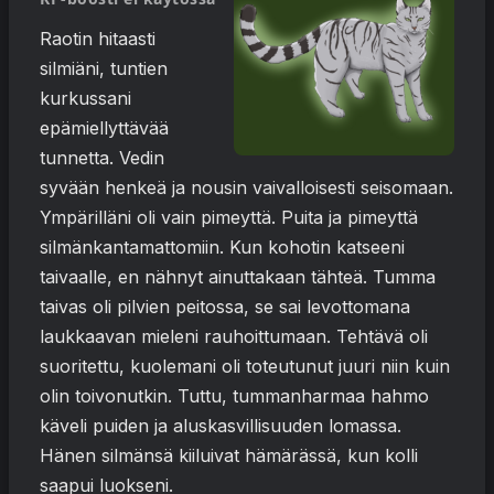
Raotin hitaasti
silmiäni, tuntien
kurkussani
epämiellyttävää
tunnetta. Vedin
syvään henkeä ja nousin vaivalloisesti seisomaan.
Ympärilläni oli vain pimeyttä. Puita ja pimeyttä
silmänkantamattomiin. Kun kohotin katseeni
taivaalle, en nähnyt ainuttakaan tähteä. Tumma
taivas oli pilvien peitossa, se sai levottomana
laukkaavan mieleni rauhoittumaan. Tehtävä oli
suoritettu, kuolemani oli toteutunut juuri niin kuin
olin toivonutkin. Tuttu, tummanharmaa hahmo
käveli puiden ja aluskasvillisuuden lomassa.
Hänen silmänsä kiiluivat hämärässä, kun kolli
saapui luokseni.