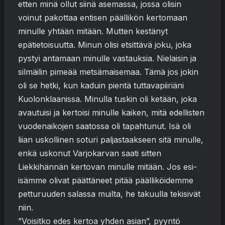
etten minä ollut siinä asemassa, jossa olisin
voinut pakottaa entisen päällikön kertomaan
minulle yhtään mitään. Mutten kestänyt
epätietoisuutta. Minun olisi etsittävä joku, joka
pystyi antamaan minulle vastauksia. Nielaisin ja
silmäilin pimeää metsämaisemaa. Tämä jos jokin
oli se hetki, kun kaduin pientä tuttavapiiriäni
Kuolonklaanissa. Minulla tuskin oli ketään, joka
avautuisi ja kertoisi minulle kaiken, mitä edellisten
vuodenaikojen saatossa oli tapahtunut. Isä oli
liian uskollinen soturi paljastaakseen sitä minulle,
enkä uskonut Varjokarvan saati sitten
Liekkihännän kertovan minulle mitään. Jos esi-
isämme olivat päättäneet pitää päälliköidemme
petturuuden salassa muilta, he takuulla tekisivät
niin.
”Voisitko edes kertoa yhden asian”, pyyntö