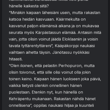
hänelle kaikesta siitä?
“Minäkin kaipaan läheisiäni usein, mutta rakastan
katsoa heidän kasvuaan. Käärmekulta on
kasvanut paljon elämänsä aikana ja on mukavaa
seurata myös Kärpästassun elämää. Antaisin mitä
vain, jotta olisin voinut jäädä Eloklaaniin ja voisin
tavata tyttärentyttäreni”, Kääpäkorppi naukaisi
vaihtaen aihetta täysin. Jänötassu nyökkäsi
hitaasti.
“Olen iloinen, että pelastin Perhopuron, mutta
olisin toivonut, että sille olisi voinut olla jokin
toinen keino. Kaipaan hänen luokseen joka päivä,
vaikka tietysti olenkin onnellinen hänen
puolestaan. Etenkin nyt, kun hänellä on
Kehräpentu mukanaan. Rakastan nähdä hänet
onnellisena”, oppilas naukaisi hiljaa ja kuunteli