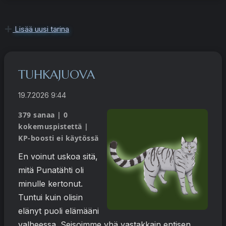
Lisää uusi tarina
TUHKAJUOVA
19.7.2026 9:44
379 sanaa | 0
kokemuspistettä |
KP-boosti ei käytössä
En voinut uskoa sitä,
mitä Punatähti oli
minulle kertonut.
Tuntui kuin olisin
elänyt puoli elämääni
valheessa. Seisoimme yhä vastakkain entisen