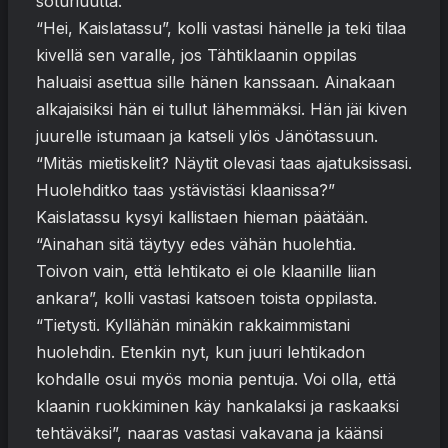
soturiuutta.
“Hei, Kaislatassu”, kolli vastasi hänelle ja teki tilaa
kivellä sen varalle, jos Tähtiklaanin oppilas
haluaisi asettua sille hänen kanssaan. Ainakaan
alkajaisiksi hän ei tullut lähemmäksi. Hän jäi kiven
juurelle istumaan ja katseli ylös Jänötassuun.
“Mitäs mietiskelit? Näytit olevasi taas ajatuksissasi.
Huolehditko taas ystävistäsi klaanissa?”
Kaislatassu kysyi kallistaen hieman päätään.
“Ainahan sitä täytyy edes vähän huolehtia.
Toivon vain, että lehtikato ei ole klaanille liian
ankara”, kolli vastasi katsoen toista oppilasta.
“Tietysti. Kyllähän minäkin rakkaimmistani
huolehdin. Etenkin nyt, kun juuri lehtikadon
kohdalle osui myös monia pentuja. Voi olla, että
klaanin ruokkiminen käy hankalaksi ja raskaaksi
tehtäväksi”, naaras vastasi vakavana ja käänsi