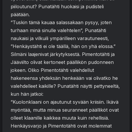
piiloutunut? Punatähti huokaisi ja pudisteli
päätään.
”Tuskin tämä kauaa salassakaan pysyy, joten
turhaan minä sinulle valehtelen”, Punatähti
naukaisi ja vilkuili ympärilleen varautuneesti,
”Henkäystähti ei ole täällä, hän on yhä elossa.”
Silmäni laajenivat järkytyksestä. Pimentotähti ja
Jääviilto olivat kertoneet päällikön pudonneen
jokeen. Oliko Pimentotähti valehdellut
hakeneensa yhdeksän henkeään vai olivatko he
valehdelleet kaikille? Punatähti näytti pettyneeltä,
kun hän jatkoi:
”Kuolonklaani on ajautunut syvään kriisiin. Ikävä
myöntää, mutta minua seuranneet päälliköt ovat
olleet klaanille kaikkea muuta kuin rehellisiä.
Henkäysvarjo ja Pimentotähti ovat molemmat