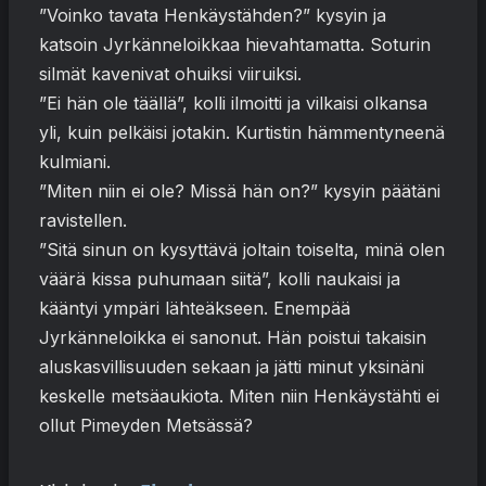
”Voinko tavata Henkäystähden?” kysyin ja
katsoin Jyrkänneloikkaa hievahtamatta. Soturin
silmät kavenivat ohuiksi viiruiksi.
”Ei hän ole täällä”, kolli ilmoitti ja vilkaisi olkansa
yli, kuin pelkäisi jotakin. Kurtistin hämmentyneenä
kulmiani.
”Miten niin ei ole? Missä hän on?” kysyin päätäni
ravistellen.
”Sitä sinun on kysyttävä joltain toiselta, minä olen
väärä kissa puhumaan siitä”, kolli naukaisi ja
kääntyi ympäri lähteäkseen. Enempää
Jyrkänneloikka ei sanonut. Hän poistui takaisin
aluskasvillisuuden sekaan ja jätti minut yksinäni
keskelle metsäaukiota. Miten niin Henkäystähti ei
ollut Pimeyden Metsässä?