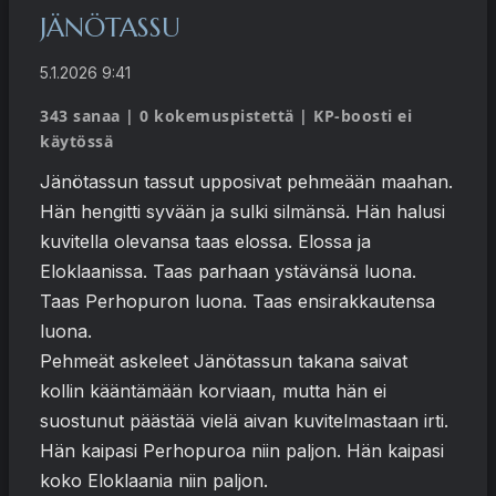
JÄNÖTASSU
5.1.2026 9:41
343 sanaa | 0 kokemuspistettä | KP-boosti ei
käytössä
Jänötassun tassut upposivat pehmeään maahan.
Hän hengitti syvään ja sulki silmänsä. Hän halusi
kuvitella olevansa taas elossa. Elossa ja
Eloklaanissa. Taas parhaan ystävänsä luona.
Taas Perhopuron luona. Taas ensirakkautensa
luona.
Pehmeät askeleet Jänötassun takana saivat
kollin kääntämään korviaan, mutta hän ei
suostunut päästää vielä aivan kuvitelmastaan irti.
Hän kaipasi Perhopuroa niin paljon. Hän kaipasi
koko Eloklaania niin paljon.