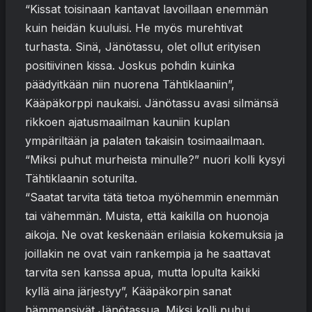
“Kissat toisinaan kantavat lavoillaan enemmän
kuin heidän kuuluisi. He myös murehtivat
turhasta. Sinä, Jänötassu, olet ollut erityisen
positiivinen kissa. Joskus pohdin kuinka
päädyitkään niin nuorena Tähtiklaaniin”,
Kääpäkorppi naukaisi. Jänötassu avasi silmänsä
rikkoen ajatusmaailman kauniin kuplan
ympäriltään ja palaten takaisin tosimaailmaan.
“Miksi puhut murheista minulle?” nuori kolli kysyi
Tähtiklaanin soturilta.
“Saatat tarvita tätä tietoa myöhemmin enemmän
tai vähemmän. Muista, että kaikilla on huonoja
aikoja. Ne ovat keskenään erilaisia kokemuksia ja
joillakin ne ovat vain rankempia ja he saattavat
tarvita sen kanssa apua, mutta lopulta kaikki
kyllä aina järjestyy”, Kääpäkorpin sanat
hämmensivät Jänötassua. Miksi kolli puhui