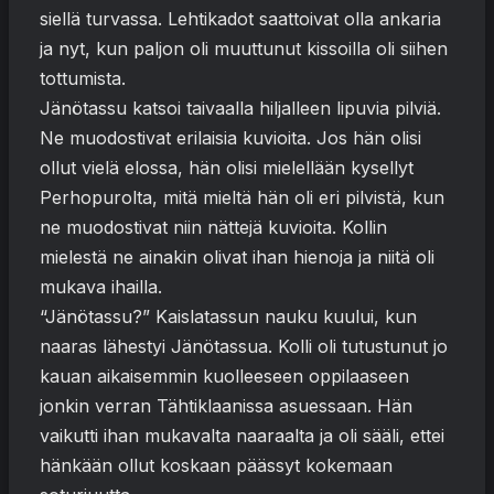
siellä turvassa. Lehtikadot saattoivat olla ankaria
ja nyt, kun paljon oli muuttunut kissoilla oli siihen
tottumista.
Jänötassu katsoi taivaalla hiljalleen lipuvia pilviä.
Ne muodostivat erilaisia kuvioita. Jos hän olisi
ollut vielä elossa, hän olisi mielellään kysellyt
Perhopurolta, mitä mieltä hän oli eri pilvistä, kun
ne muodostivat niin nättejä kuvioita. Kollin
mielestä ne ainakin olivat ihan hienoja ja niitä oli
mukava ihailla.
“Jänötassu?” Kaislatassun nauku kuului, kun
naaras lähestyi Jänötassua. Kolli oli tutustunut jo
kauan aikaisemmin kuolleeseen oppilaaseen
jonkin verran Tähtiklaanissa asuessaan. Hän
vaikutti ihan mukavalta naaraalta ja oli sääli, ettei
hänkään ollut koskaan päässyt kokemaan