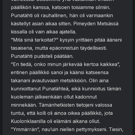
päällikön kanssa, katsoen toisiamme silmiin.
Punatähti oli rauhallinen, hän oli varmaankin
käsitellyt asian aikaa sitten. Pimeyden Metsässä
kissalla oli vain aikaa ajatella.
”Mitä sinä tarkoitat?” kysyin yrittäen pitää ääneni
tasaisena, mutta epäonnistuin täydellisesti.
Punatähti pudisteli päätään.
”En tiedä, onko minun järkevää kertoa kaikkea”,
entinen päällikkö sanoi ja käänsi katseensa
takanani avautuvaan metsikköön. Olin aina
kunnioittanut Punatähteä, eikä kunnioitus tämän
kuoleman jälkeenkään ollut kadonnut
minnekään. Tämänhetkisten tietojeni valossa
tuntui, että kolli oli ainoa oikea päällikkö, jota
Kuolonklaanilla oli elämäni aikana ollut.
”Ymmärrän”, nau’uin niellen pettymykseni. Tiesin,