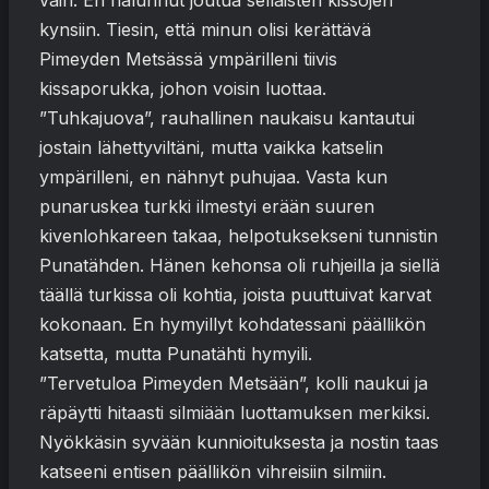
vain. En halunnut joutua sellaisten kissojen
kynsiin. Tiesin, että minun olisi kerättävä
Pimeyden Metsässä ympärilleni tiivis
kissaporukka, johon voisin luottaa.
”Tuhkajuova”, rauhallinen naukaisu kantautui
jostain lähettyviltäni, mutta vaikka katselin
ympärilleni, en nähnyt puhujaa. Vasta kun
punaruskea turkki ilmestyi erään suuren
kivenlohkareen takaa, helpotuksekseni tunnistin
Punatähden. Hänen kehonsa oli ruhjeilla ja siellä
täällä turkissa oli kohtia, joista puuttuivat karvat
kokonaan. En hymyillyt kohdatessani päällikön
katsetta, mutta Punatähti hymyili.
”Tervetuloa Pimeyden Metsään”, kolli naukui ja
räpäytti hitaasti silmiään luottamuksen merkiksi.
Nyökkäsin syvään kunnioituksesta ja nostin taas
katseeni entisen päällikön vihreisiin silmiin.