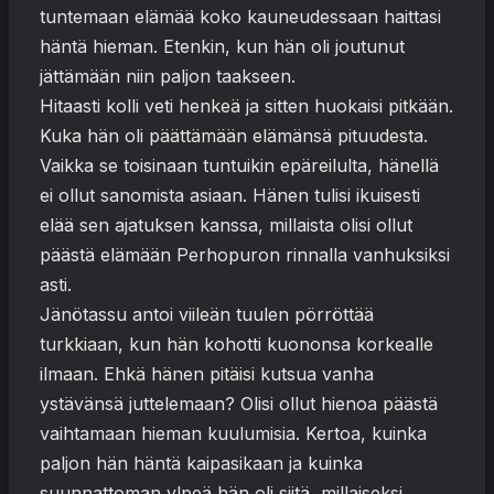
tuntemaan elämää koko kauneudessaan haittasi
häntä hieman. Etenkin, kun hän oli joutunut
jättämään niin paljon taakseen.
Hitaasti kolli veti henkeä ja sitten huokaisi pitkään.
Kuka hän oli päättämään elämänsä pituudesta.
Vaikka se toisinaan tuntuikin epäreilulta, hänellä
ei ollut sanomista asiaan. Hänen tulisi ikuisesti
elää sen ajatuksen kanssa, millaista olisi ollut
päästä elämään Perhopuron rinnalla vanhuksiksi
asti.
Jänötassu antoi viileän tuulen pörröttää
turkkiaan, kun hän kohotti kuononsa korkealle
ilmaan. Ehkä hänen pitäisi kutsua vanha
ystävänsä juttelemaan? Olisi ollut hienoa päästä
vaihtamaan hieman kuulumisia. Kertoa, kuinka
paljon hän häntä kaipasikaan ja kuinka
suunnattoman ylpeä hän oli siitä, millaiseksi