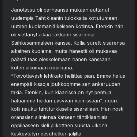
Jänötassu oli parhaansa mukaan auttanut
uudempia Tähtiklaanin tulokkaita kotiutumaan
uuteen kuolemanjälkeiseen kotiinsa. Etenkin hän
oli viettänyt aikaa rakkaan sisarensa
Säihkesammaleen kanssa. Kollia suretti sisarensa
aikainen kuolema, mutta hänestä oli mukavaa
päästä taas oleskelemaan hänen kanssaan,
kuten aikoinaan oppilaana.
“Toivottavasti lehtikato hellittää pian. Emme halua
enempää kissoja joukkoomme sen ankaruuden
takia. Etenkin, kun klaanissa on nyt pentuja,
haluamme heidän pysyvän voimissaan”, nuori
kolli naukui tähtiturkkiselle sisarelleen. Hän nosti
oranssien silmiensä katseen tähtiklaanilais
oppilaaseen kieli pilkottaen suusta ulkona
keskeytetyn pesuhetken jäljiltä.