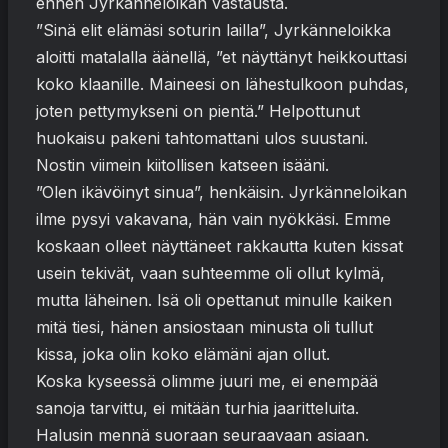
ennen Jyrkänneloikan vastausta.
”Sinä elit elämäsi soturin lailla”, Jyrkänneloikka
aloitti matalalla äänellä, ”et näyttänyt heikkouttasi
koko klaanille. Maineesi on lähestulkoon puhdas,
joten pettymykseni on pientä.” Helpottunut
huokaisu pakeni tahtomattani ulos suustani.
Nostin viimein kiitollisen katseen isääni.
”Olen ikävöinyt sinua”, henkäisin. Jyrkänneloikan
ilme pysyi vakavana, hän vain nyökkäsi. Emme
koskaan olleet näyttäneet rakkautta kuten kissat
usein tekivät, vaan suhteemme oli ollut kylmä,
mutta läheinen. Isä oli opettanut minulle kaiken
mitä tiesi, hänen ansiostaan minusta oli tullut
kissa, joka olin koko elämäni ajan ollut.
Koska kyseessä olimme juuri me, ei enempää
sanoja tarvittu, ei mitään turhia jaaritteluita.
Halusin mennä suoraan seuraavaan asiaan.