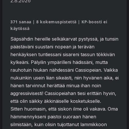
2.8.2026
371 sanaa | 8 kokemuspistettä | KP-boosti ei
käytössä
Säpsähdin hereille selkäkarvat pystyssä, ja tunsin
päästäväni suustani nopean ja terävän
henkäyksen tuntiessani sisareni tassun tökkivän
kylkeäni. Pälyilin ympärilleni hädissäni, mutta
rauhotuin hiukan nähdessäni Cassiopeian. Vaikka
nukuinkin usein liian sikeästi, niin hyvänen aika, ei
hänen tarvinnut herättää minua ihan noin
aggressiivisesti! Cassiopeiahan tiesi erittäin hyvin,
että olin säikky äkkinäiselle kosketukselle.
Sitten huomasin, että siskon ilme oli vakava. Oma
hämmennykseni paistoi suoraan hänen
silmistään, kuin olisin tuijottanut lammikkoon