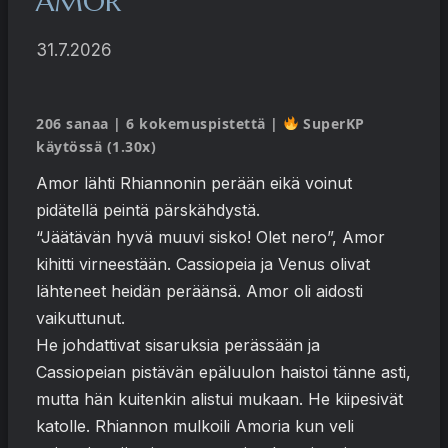
AMOR
31.7.2026
206 sanaa | 6 kokemuspistettä |
SuperKP
käytössä (1.30x)
Amor lähti Rhiannonin perään eikä voinut
pidätellä peintä pärskähdystä.
“Jäätävän hyvä muuvi sisko! Olet nero”, Amor
kihitti virneestään. Cassiopeia ja Venus olivat
lähteneet heidän peräänsä. Amor oli aidosti
vaikuttunut.
He johdattivat sisaruksia perässään ja
Cassiopeian pistävän epäluulon haistoi tänne asti,
mutta hän kuitenkin alistui mukaan. He kiipesivät
katolle. Rhiannon mulkoili Amoria kun veli