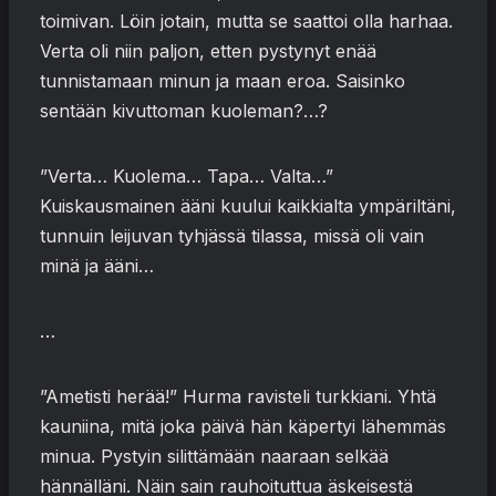
toimivan. Löin jotain, mutta se saattoi olla harhaa.
Verta oli niin paljon, etten pystynyt enää
tunnistamaan minun ja maan eroa. Saisinko
sentään kivuttoman kuoleman?…?
”Verta… Kuolema… Tapa… Valta…”
Kuiskausmainen ääni kuului kaikkialta ympäriltäni,
tunnuin leijuvan tyhjässä tilassa, missä oli vain
minä ja ääni…
…
”Ametisti herää!” Hurma ravisteli turkkiani. Yhtä
kauniina, mitä joka päivä hän käpertyi lähemmäs
minua. Pystyin silittämään naaraan selkää
hännälläni. Näin sain rauhoituttua äskeisestä