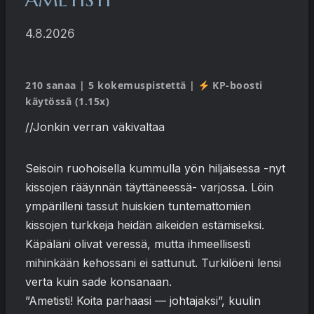
4.8.2026
210 sanaa | 5 kokemuspistettä |
KP-boosti
käytössä (1.15x)
//Jonkin verran väkivaltaa
Seisoin ruohoisella kummulla yön hiljaisessa -nyt
kissojen rääynnän täyttäneessä- varjossa. Löin
ympärilleni tassut huiskien tuntemattomien
kissojen turkkeja heidän aikeiden estämiseksi.
Käpäläni olivat veressä, mutta ihmeellisesti
mihinkään kehossani ei sattunut. Turkilöeni lensi
verta kuin sade konsanaan.
”Ametisti! Koita parhaasi — johtajaksi”, kuulin