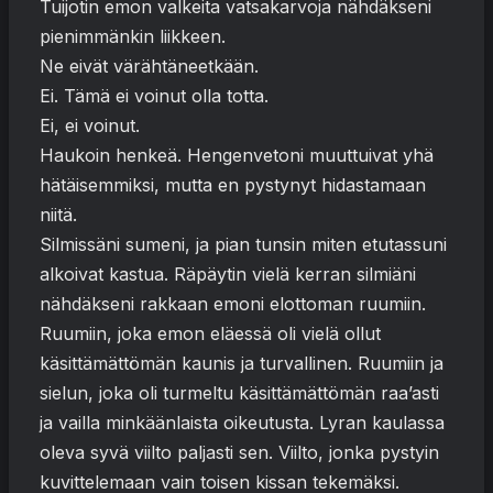
Tuijotin emon valkeita vatsakarvoja nähdäkseni
pienimmänkin liikkeen.
Ne eivät värähtäneetkään.
Ei. Tämä ei voinut olla totta.
Ei, ei voinut.
Haukoin henkeä. Hengenvetoni muuttuivat yhä
hätäisemmiksi, mutta en pystynyt hidastamaan
niitä.
Silmissäni sumeni, ja pian tunsin miten etutassuni
alkoivat kastua. Räpäytin vielä kerran silmiäni
nähdäkseni rakkaan emoni elottoman ruumiin.
Ruumiin, joka emon eläessä oli vielä ollut
käsittämättömän kaunis ja turvallinen. Ruumiin ja
sielun, joka oli turmeltu käsittämättömän raa’asti
ja vailla minkäänlaista oikeutusta. Lyran kaulassa
oleva syvä viilto paljasti sen. Viilto, jonka pystyin
kuvittelemaan vain toisen kissan tekemäksi.