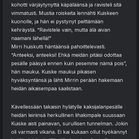
kohotti värjäytynyttä käpäläänsä ja ravisteli sitä
vimmatusti. Mustia roiskeita lennähti Kuiskeen
kuonolle, ja hän ei pystynyt peittämään
kehräystä. “Ravistele vain, mutta älä aivan
naamani lähellä!”
Mirri huiskutti häntäänsä pahoittelevasti.
“Anteeksi, anteeksi! Ehkä meidän pitäisi odottaa
pesälle pääsyä ennen kuin pesemme nämä pois”,
hän maukui. Kuiske maukui pikaisen
hyväksyntänsä ja lähti Mirrin perään hakemaan
heidän aikaisempaa saalistaan.
Kävellessään takaisin hylätylle kaksijalanpesälle
heidän leiriinsä herkullinen lihakimpale suussaan
Kuiske aisti painavan, surullisen tunnelman. Jokin
oli varmasti vikana. Ei kai kukaan ollut hyökännyt