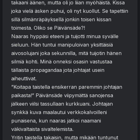
takaani äänen, mutta oli jo liian myöhäistä. Kissa
joka vielä äsken puhui, oli nyt kuollut. Se tapettiin
sillä silmänräpäyksellä jonkin toisen kissan
toimesta. Oliko se Päivänsäde?!
Naaras hyppäsi eteeni ja tuijotti minua syvälle
sieluun. Hän tuntui manipuloivan yksittäisiä
aivosolujani joka sekunnilla, mitä tuijotin hänen
silmiä kohti. Minä onneksi osasin vastustaa
tällaista propagandaa jota johtajat usein
aiheuttivat.
”Koitapa taistella ensikerran paremmin johtajan
paikasta!” Päivänsäde viipymättä sanojensa
jälkeen viilsi tassullaan kurkkuani. Johtajan
synkkä kuva maalautui verkkokalvoilleni
punaisena, kun naaras jatkoi naamani
väkivaltaista sivaltelemista.
Yritin taistella takaisin, mutta mikään tuntunut