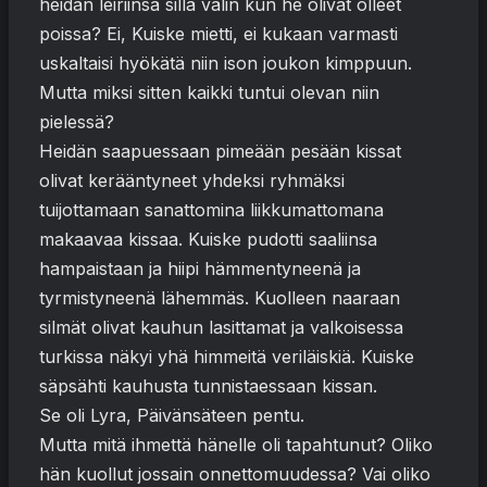
heidän leiriinsä sillä välin kun he olivat olleet
poissa? Ei, Kuiske mietti, ei kukaan varmasti
uskaltaisi hyökätä niin ison joukon kimppuun.
Mutta miksi sitten kaikki tuntui olevan niin
pielessä?
Heidän saapuessaan pimeään pesään kissat
olivat kerääntyneet yhdeksi ryhmäksi
tuijottamaan sanattomina liikkumattomana
makaavaa kissaa. Kuiske pudotti saaliinsa
hampaistaan ja hiipi hämmentyneenä ja
tyrmistyneenä lähemmäs. Kuolleen naaraan
silmät olivat kauhun lasittamat ja valkoisessa
turkissa näkyi yhä himmeitä veriläiskiä. Kuiske
säpsähti kauhusta tunnistaessaan kissan.
Se oli Lyra, Päivänsäteen pentu.
Mutta mitä ihmettä hänelle oli tapahtunut? Oliko
hän kuollut jossain onnettomuudessa? Vai oliko