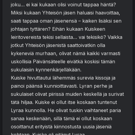
joku… ei kai kukaan olisi voinut tappaa häntä?
Miksi kukaan Yhteisön jäsen haluaisi haavoittaa,
saati tappaa oman jäsenensä – kaiken lisäksi sen
johtajan tyttären? Eihän kukaan Kuiskeen
leiritovereista tekisi sellaista… vai tekisikö? Vaikka
jotkut Yhteisön jäsenistä saattoivatkin olla
kykeneviä murhaan, olivat nämä kaikki varmasti
uskollisia Päivänsäteelle eivätkä koskisi tämän
sukulaisiin kynnenkärjelläkään.
Kuiske hivuttautui lähemmäs surevia kissoja ja
painoi päänsä kunnioittavasti. Lyran perhe ja
sukulaiset olivat piirissä muiden keskellä ja surivat
tätä hiljaa. Kuiske ei ollut itse koskaan tuntenut
Lyraa kunnolla. He olivat tuskin vaihtaneet paria
sanaa keskenään, sillä tämä ei ollut koskaan
osoittanut erityistä kiinnostusta uusia jäseniä
kohtaan. Kuiske oli pitänyt Lyraa