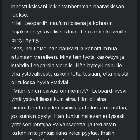
innostuksissani loikin vanhemman naaraskissan
luokse.
“Hei, Leopardi”, nau’uin iloisena ja kohtasin
kujakissan ystävälliset silmät. Leopardin kasvoille
piirtyi hymy.
“Kas, hei Lola”, hän naukaisi ja kehotti minua
istumaan vierelleen. Minä tein työtä käskettyä ja
istahdin Leopardin vierelle. Hän hymyili minulle
yhä ystävällisesti, uskoin totta tosiaan, että meistä
oli tulossa hyviä ystäviä!
“Miten sinun päiväsi on mennyt?” Leopardi kysyi
yhtä ystävällisesti kuin aina. Hän oli aina
kiinnostunut muiden asioista ja halusi aina auttaa,
jos suinkin pystyi. Hän tuntui ihailevan erityisesti
yhteisön johtajaa Päivänsädettä, ja teki aivan
kaiken mitä johtaja ikinä keksi pyytää. Ihailin