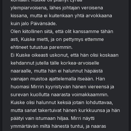
ylempiarvoisena, lähes johtajan veroisena
kissana, mutta ei kuitenkaan yhtä arvokkaana
kuin jalo Päivänsäde.
Olen kiitollinen siitä, että olit kanssamme tähän
asti, Kuiske mietti, ja on pettymys ettemme
ehtineet tutustua paremmin.
Ei Kuiske oikeasti uskonut, että hän olisi koskaan
kehdannut jutella tälle korkea-arvoiselle
naaraalle, mutta hän ei halunnut häpäistä
vainajan muistoa ajattelemalla itseään. Hän
huomasi Mirrin kyyristyvän hänen viereensä ja
surevan kuollutta naarasta voimakkaammin.
Kuiske olisi halunnut keksiä jotain lohduttavaa,
mutta sanat takertuivat hänen kurkkuunsa ja hän
päätyi vain istumaan hiljaa. Mirri näytti
ymmärtävän miltä hänestä tuntui, ja naaras