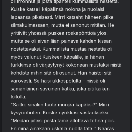
oli irronnut ja josta tipahteli kummallista nestettä.
Kuiske katseli käpäliinsä nolona ja nuolaisi
lapaansa pikaisesti. Mirri katsahti häneen pilke
silmäkulmassaan, mutta ei sanonut mitään. He
yrittivät yhdessä puskea roskapönttöä ylös,
mutta se oli aivan liian painava kahden kissan
nostettavaksi. Kummallista mustaa nestettä oli
myös valunut Kuiskeen käpälille, ja hänen
turkkinsa oli värjäytynyt kokonaan mustaksi niistä
kohdista mihin sitä oli osunut. Hän haistoi sitä
varovasti. Se haisi ukkospolulta – niissä oli
samanlainen savuinen katku, joka piti kaiken
loitolla.
“Saitko sinäkin tuota mönjää käpäliisi?” Mirri
kysyi inhoten. Kuiske nyökkäsi vastaukseksi.
“Meidän pitäisi pestä tämä ällöttävä töhnä pois.
En minä ainakaan uskalla nuolla tätä..” Naaras