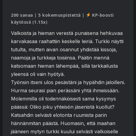
200 sanaa | 5 kokemuspistettä |
KP-boosti
käytössä (1.15x)
Valkoista ja hieman verestä punaisena hehkuvaa
karvakasaa raahattiin keskelle leiriä. Turkki näytti
tutulta, mutten aivan osannut yhdistää kissoja,
naamoja ja turkkeja toisiinsa. Päätin mennä
katsomaan hieman lähempää, sillä tarkkailusta
yleensä oli vain hyötyä.
Työnsin itseni ulos pesästäni ja hypähdin jaloilleni.
Hurma seurasi pian perässäni yhtä ihmeissään.
Molemmilla oli todennäköisesti sama kysymys
päässä: Oliko joku yhteisön jäsenistä kuollut?
Katsahdin selvästi elotonta ruumista parin
hännänmitan päästä. Huomasin, että maahan
jääneen mytyn turkki kuului selvästi valkoiselle