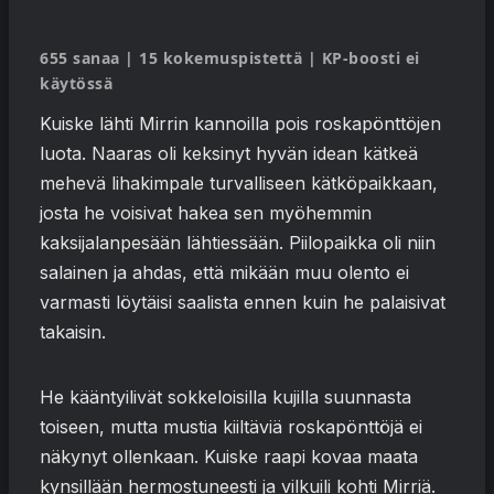
655 sanaa | 15 kokemuspistettä | KP-boosti ei
käytössä
Kuiske lähti Mirrin kannoilla pois roskapönttöjen
luota. Naaras oli keksinyt hyvän idean kätkeä
mehevä lihakimpale turvalliseen kätköpaikkaan,
josta he voisivat hakea sen myöhemmin
kaksijalanpesään lähtiessään. Piilopaikka oli niin
salainen ja ahdas, että mikään muu olento ei
varmasti löytäisi saalista ennen kuin he palaisivat
takaisin.
He kääntyilivät sokkeloisilla kujilla suunnasta
toiseen, mutta mustia kiiltäviä roskapönttöjä ei
näkynyt ollenkaan. Kuiske raapi kovaa maata
kynsillään hermostuneesti ja vilkuili kohti Mirriä.