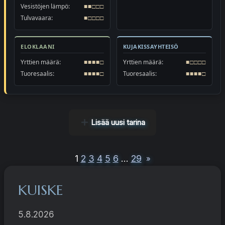
Vesistöjen lämpö:
■■□□□
Tulvavaara:
■□□□□
ELOKLAANI
KUJAKISSAYHTEISÖ
Yrttien määrä:
■■■■□
Yrttien määrä:
■□□□□
Tuoresaalis:
■■■■□
Tuoresaalis:
■■■■□
Lisää uusi tarina
1
2
3
4
5
6
…
29
»
KUISKE
5.8.2026