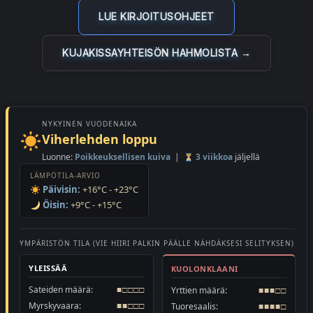
LUE KIRJOITUSOHJEET
KUJAKISSAYHTEISÖN HAHMOLISTA →
NYKYINEN VUODENAIKA
Viherlehden loppu
Luonne:
Poikkeuksellisen kuiva
|
3 viikkoa
jäljellä
LÄMPÖTILA-ARVIO
Päivisin:
+16°C - +23°C
Öisin:
+9°C - +15°C
YMPÄRISTÖN TILA (VIE HIIRI PALKIN PÄÄLLE NÄHDÄKSESI SELITYKSEN)
YLEISSÄÄ
KUOLONKLAANI
Sateiden määrä:
■□□□□
Yrttien määrä:
■■■□□
Myrskyvaara:
■■□□□
Tuoresaalis:
■■■■□