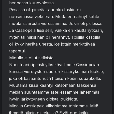
hennossa kuunvalossa.
Pesässä oli pimeää, aurinko tuskin oli
nousemassa vielä esiin. Mutta en nähnyt kahta
muuta sisarusta vieressämme. Jokin oli pielessä.
Ja Cassiopeia tiesi sen, vaikka en käsittänytkään,
miten tai miksi hän oli herännyt. Toisilla kissoilla
oli kyky herätä unesta, jos jotain merkittävää
tapahtui.
Minulla ei ollut sellaista.
Noustuani ripeästi ylös kävelimme Cassiopeian
kanssa vieretysten suuren kissarykelmän luokse,
joka oli kasaantunut Yhteisön kodin suuaukolle.
Muutama kissa kääntyi katsomaan taaksensa
meidän suuntaamme astellessamme lähemmäs
hyvin järkyttyneen oloista joukkiota.
Minä ja Cassiopeia vilkaisimme toisiamme. Mitä
ihmettä oikein oli tekeillä? Eivät nuo kaikki