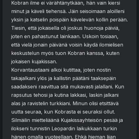
Kobran ilme ei värähtänytkään, hän vain kiersi
minut ja käveli tiehensä. Jäin seisoimaan aloilleni
yksin ja katselin poispäin kävelevän kollin perään.
Tiesin, että jokaisella oli joskus huonoja päiviä,
joten en pahastunut lainkaan. Uskoin tosiaan,
että vielä jonain päivänä voisin käydä ilomielisen
keskustelun myös tuon Kobran kanssa, kuten
jokaisen kujakissan.
Korvantaustaani alkoi kutittaa, joten nostin
takajalkani ylös ja kallistin päätäni taaksepäin
saadakseni raavittua sitä mukavasti jalallani. Kun
rapsutus tehosi ja kutina lakkasi, laskin jalkani
alas ja ravistelin turkkiani. Minun olisi etsittävä
uutta seuraa, kun Kobrasta ei seuraksi ollut.
Silmäilin mietteliäänä Kujakissayhteisön pesää ja
ilokseni tunnistin Leopardin laikukkaan turkin
hänen omalla vuoteellaan. Ehkä hieman liian