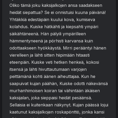
Oliko tämä joku kaksijalkojen ansa saadakseen
heidät siepattua? Se ei onnistuisi kuuna päivänä!
Yhtäkkiä edestäpäin kuului kova, kumiseva
kolahdus. Kuiske hätkähti ja kiepsahti ympäri
säikähtäneenä. Hän pälyili ympärilleen
hämmentyneenä ja pörhisti karvansa kuin
odottaakseen hyökkäystä. Mirri perääntyi hänen
vierelleen ja lähti sitten hiipimään hitaasti
eteenpäin. Kuiske veti hetken henkeä, kokosi
itsensä ja lähti hivuttautumaan varjojen
peittämänä kohti äänen aiheuttajaa. Kun he
saapuivat kujan päähän, Kuiske odotti näkevänsä
murhanhimoisen koiran tai vähintään äkäisen
kaksijalan, joka sieppaisi heidät pesäänsä.
Sellaisia ei kuitenkaan näkynyt. Kujan päässä lojui
kaatunut kaksijalkojen roskapönttö, jonka kansi