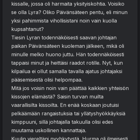
kissalle, jossa oli harmaita yksityiskohtia. Voisiko
se olla Lyra? Oliko Päivänsäteen pentu, eli minun
yksi pahimmista vihollisistani noin vain kuolla
kupsahtanut?
Tiesin Lyran todennäköisesti saavan johtajan
paikan Päivänsäteen kuoleman jälkeen, mikä oli
minulle melko huono juttu. Hän todennäköisesti
tappaisi minut ja heittäisi raadot rotille. Nyt, kun
kilpailua ei ollut samalla tavalla ajatus johtajaksi
pääsemisestä olisi helpompaa.
Mitä jos voisin noin vain päättää kaikkien yhteisön
kissojen elämästä? Saisin turvan muilta
vaarallisilta kissoilta. En enää koskaan joutuisi
pelkäämään rangaistuksia tai yllätyshyökkäyksiä
kimppuuni, sillä johtajalla takuulla olisi edes
muutama uskollinen kannattaja.
Kuulin viereltäni nyyhkytystä, Hurma oli ilmeisesti