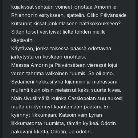
kujakissat sentään voineet jonottaa Amorin ja
Rhiannonin esitykseen, ajattelin. Oliko Päivänsäde
kutsunut kissat jonkinlaiseen hätäkokoukseen?
Sitten toiset väistyivät tieltä tehden meille
käytävän.
Käytävän, jonka toisessa päässä odottavaa
järkytystä en koskaan unohtaisi.
Maassa Amorin ja Päivänsäteen vieressä lojui
veren tahrima valkoinen ruumis. Se oli emo.
Sydämeni hakkasi yhä lujemmin ja mahassani
muljahti kuin olisin nielaissut kaksi suurta kiveä.
Näin sivusilmällä kuinka Cassiopeian suu aukesi,
mutta en kyennyt kääntämään päätäni. En
kyennyt liikkumaan. Katsoin vain Lyran
liikkumatonta ruumista, tämän kylkeä. Odotin
näkeväni liikettä. Odotin. Ja odotin.