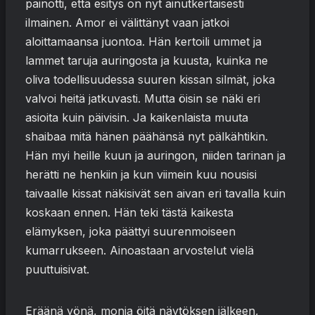
painotti, että esitys on nyt ainutkertaisesti
ilmainen. Amor ei välittänyt vaan jatkoi
aloittamaansa juontoa. Hän kertoili ummet ja
lammet taruja auringosta ja kuusta, kuinka ne
oliva todellisuudessa suuren kissan silmät, joka
valvoi heitä jatkuvasti. Mutta öisin se näki eri
asioita kuin päivisin. Ja kaikenlaista muuta
shaibaa mitä hänen päähänsä nyt pälkähtikin.
Hän myi heille kuun ja auringon, niiden tarinan ja
herätti ne henkiin ja kun viimein kuu nousisi
taivaalle kissat näkisivät sen aivan eri tavalla kuin
koskaan ennen. Hän teki tästä kaikesta
elämyksen, joka päättyi suurenmoiseen
kumarrukseen. Ainoastaan arvostelut vielä
puuttuisivat.
Eräänä yönä, monia öitä näytöksen jälkeen,