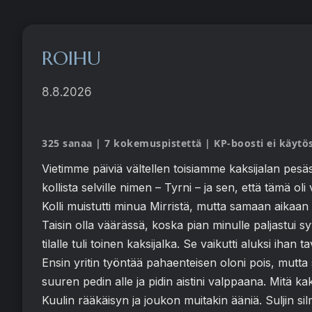
ROIHU
8.8.2026
325 sanaa | 7 kokemuspistettä | KP-boosti ei käytö
Vietimme päiviä vältellen toisiamme kaksijalan pesäss
kollista selville nimen – Tyrni – ja sen, että tämä ol
Kolli muistutti minua Mirristä, mutta samaan aikaan t
Taisin olla väärässä, koska pian minulle paljastui s
tilalle tuli toinen kaksijalka. Se vaikutti aluksi ihan 
Ensin yritin työntää pahaenteisen oloni pois, mutta s
suuren pedin alle ja pidin aistini valppaana. Mitä kak
Kuulin rääkäisyn ja joukon muitakin ääniä. Suljin silm