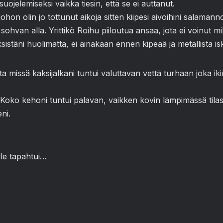
 suojelemiseksi vaikka tiesin, että se ei auttanut.
ohon olin jo tottunut aikoja sitten kiipesi aivoihini salamannop
van alla. Yrittikö Roihu piiloutua ansaa, jota ei voinut mil
yksistäni huolimatta, ei ainakaan ennen kipeää ja metallista 
a missä kaksijalkani tuntui valuttavan vettä turhaan joka ik
ti. Koko kehoni tuntui palavan, vaikken kovin lämpimässä tila
eni.
lle tapahtui…