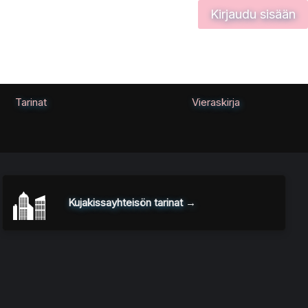
Kirjaudu sisään
Tarinat
Vieraskirja
Kujakissayhteisön tarinat →