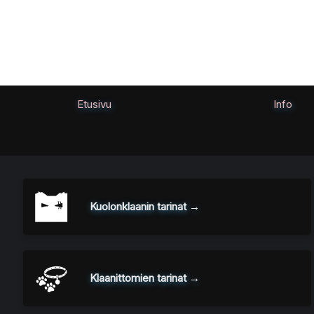
Siirry
sisältöön
Etusivu
Info
Kuolonklaanin tarinat →
Klaanittomien tarinat →