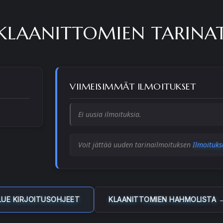
KLAANITTOMIEN TARINA
VIIMEISIMMÄT ILMOITUKSET
Ei uusia ilmoituksia.
Voit jättää uuden tarinailmoituksen
Ilmoituks
LUE KIRJOITUSOHJEET
KLAANITTOMIEN HAHMOLISTA 