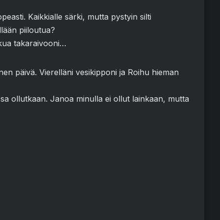
easti. Kaikkialle särki, mutta pystyin silti
lään piiloutua?
iskua takaraivooni…
inen päivä. Vierelläni vesikipponi ja Roihu hieman
ssa ollutkaan. Janoa minulla ei ollut lainkaan, mutta