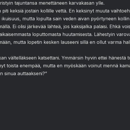
yyristyin tajuntansa menettäneen karvakasan ylle.
n piti keksiä jostain kollille vettä. En keksinyt muuta vaiht
 ikuisuus, mutta lopulta sain veden aivan pyörtyneen kollin
lmällä. Ei olisi järkevää lähteä, jos kaksijalka palaisi. Ehkä vo
aikaisemmasta loputtomasta huutamisesta. Lähestyin varovasti
mään, mutta lopetin kesken lauseeni sillä en ollut varma hal
ukan vältelläkseen katsettani. Ymmärsin hyvin ettei hänestä 
tynyt toista enempää, mutta en myöskään voinut mennä kama
ain sinua auttaakseni?”