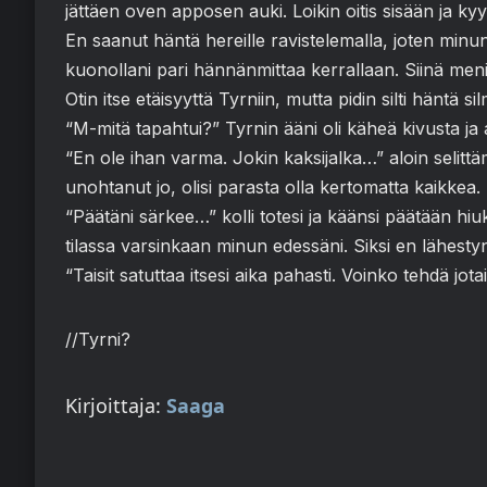
jättäen oven apposen auki. Loikin oitis sisään ja k
En saanut häntä hereille ravistelemalla, joten minu
kuonollani pari hännänmittaa kerrallaan. Siinä meni
Otin itse etäisyyttä Tyrniin, mutta pidin silti häntä si
“M-mitä tapahtui?” Tyrnin ääni oli käheä kivusta ja 
“En ole ihan varma. Jokin kaksijalka…” aloin selittä
unohtanut jo, olisi parasta olla kertomatta kaikkea.
“Päätäni särkee…” kolli totesi ja käänsi päätään hi
tilassa varsinkaan minun edessäni. Siksi en lähes
“Taisit satuttaa itsesi aika pahasti. Voinko tehdä jot
//Tyrni?
Kirjoittaja:
Saaga