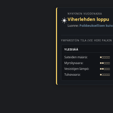
NYKYINEN VUODENAIKA
☀️
Viherlehden loppu
Luonne:
Poikkeuksellisen kuiv
YMPÄRISTÖN TILA (VIE HIIRI PALKIN
YLEISSÄÄ
Sateiden määrä:
■□□□□
Myrskyvaara:
■■□□□
Vesistöjen lämpö:
■■□□□
Tulvavaara:
■□□□□