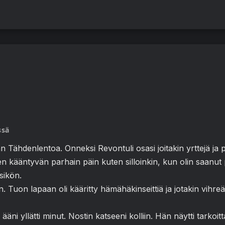
ssä
 Tähdenlentoa. Onneksi Revontuli osasi joitakin yrttejä ja 
en kääntyvän parhain päin kuten silloinkin, kun olin saanut 
sikön.
 Tuon lapaan oli kääritty hämähäkinseittiä ja jotakin vihre
 ääni yllätti minut. Nostin katseeni kolliin. Hän näytti tar