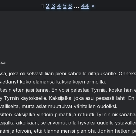
1
2
3
4
5
6
…
44
»
ssä
ä, joka oli selvästi liian pieni kahdelle riitapukarille. Onn
i viettänyt koko elämänsä kaksijalkojen armoilla.
iesin etten jäisi tänne. En voisi pelastaa Tyrniä, koska hän e
yy Tyrnin käytökselle. Kaksijalka, joka asui pesässä lähti. En
tavalliselta, mutta asiat muuttuivat vähitellen oudoiksi.
itten kaksijalka vihdoin pimahti ja retuutti Tyrnin niskanaha
sijalka aikoikaan, se ei voinut olla hyväksi uudelle ystävällen
äni ja toivoin, että tilanne menisi pian ohi. Jonkin hetken pä