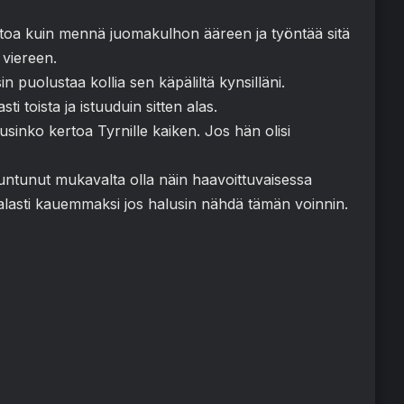
oehtoa kuin mennä juomakulhon ääreen ja työntää sitä
 viereen.
isin puolustaa kollia sen käpäliltä kynsilläni.
 toista ja istuuduin sitten alas.
usinko kertoa Tyrnille kaiken. Jos hän olisi
tuntunut mukavalta olla näin haavoittuvaisessa
lasti kauemmaksi jos halusin nähdä tämän voinnin.