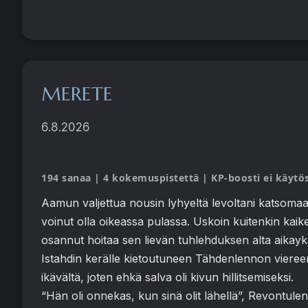
MERETE
6.8.2026
194 sanaa | 4 kokemuspistettä | KP-boosti ei käytö
Aamun valjettua nousin lyhyeltä levoltani katsomaan
voinut olla oikeassa pulassa. Uskoin kuitenkin kaik
osannut hoitaa sen lievän tuhlehduksen alta aikayk
Istahdin kerälle kietoutuneen Tähdenlennon viereen.
ikävältä, joten ehkä salva oli kivun hillitsemiseksi.
“Hän oli onnekas, kun sinä olit lähellä”, Revontulen