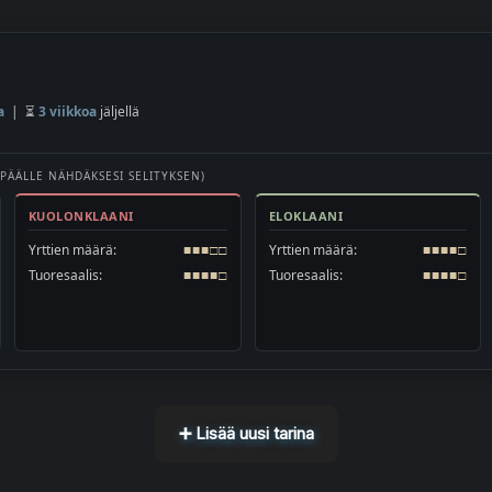
a
| ⏳
3 viikkoa
jäljellä
 PÄÄLLE NÄHDÄKSESI SELITYKSEN)
KUOLONKLAANI
ELOKLAANI
Yrttien määrä:
■■■□□
Yrttien määrä:
■■■■□
Tuoresaalis:
■■■■□
Tuoresaalis:
■■■■□
➕ Lisää uusi tarina