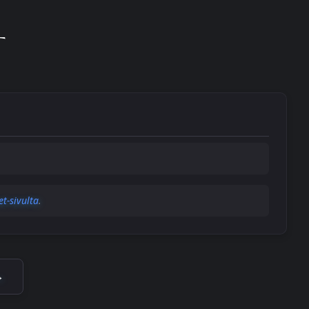
T
et-sivulta
.
→