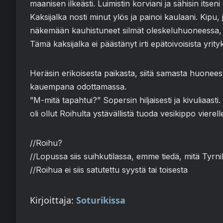
maanisen ilkeästi. Luimistin korviani ja sähisin itseni
Kaksijalka nosti minut ylös ja painoi kaulaani. Kipu, j
näkemään kauhistuneet silmät oleskeluhuoneessa, soh
Tämä kaksijalka ei päästänyt irti epätoivoisista yrit
Heräsin erikoisesta paikasta, siitä samasta huoneest
kauempana odottamassa.
”M-mitä tapahtui?” Sopersin hiljaisesti ja kivuliaas
oli ollut Roihulta ystävällistä tuoda vesikippo vierell
//Roihu?
//Lopussa siis suihkutilassa, emme tiedä, mitä Tyrni
//Roihua ei siis satutettu syystä tai toisesta
Kirjoittaja:
Soturikissa