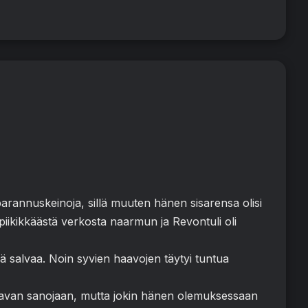
parannuskeinoja, sillä muuten hänen sisarensa olisi
piikikkäästä verkosta naarmun ja Revontuli oli
ää salvaa. Noin syvien haavojen täytyi tuntua
koittavan sanojaan, mutta jokin hänen olemuksessaan