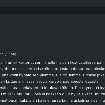
sä (1.15x)
u. Hän oli kertonut sen minulle meidän keskustellessa pari
 työhuoneesta sen lasiseinän läpi, josta näki suoraan oleskelu
sti, että koitti hypätä sen ylemmälle ja ohuemmalle osalle joka 
yksittäisiä ilmassa leijuvia karvoja paenneesta kissasta.
äni etusisäänkäynnistä kuuluvan äänen. Pelästyneenä kyyris
ku muu? Joku muu jolla ei koskaan ollut hyviä aikeita, mutta
temattoman kaksijalan kävelemässä kulma askelmia ylös. H