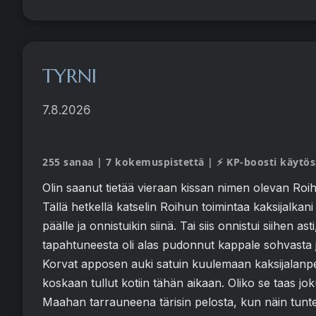
TYRNI
7.8.2026
255 sanaa | 7 kokemuspistettä | ⚡ KP-boosti käytös
Olin saanut tietää vieraan kissan nimen olevan Roih
Tällä hetkellä katselin Roihun toimintaa kaksijalkani
päälle ja onnistuikin siinä. Tai siis onnistui siihen a
tapahtuneesta oli alas pudonnut kappale sohvasta ja 
Korvat apposen auki satuin kuulemaan kaksijalanpes
koskaan tullut kotiin tähän aikaan. Oliko se taas jo
Maahan tarrauneena tärisin pelosta, kun näin tun