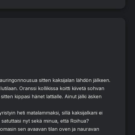
 auringonnousua sitten kaksijalan lähdön jälkeen.
tilaan. Oranssi kollikissa koitti kiivetä sohvan
sitten kippasi hänet lattialle. Ainut jälki äsken
tyin heti matalammaksi, sillä kaksijalkani ei
 satuttaisi nyt sekä minua, että Roihua?
uomasin sen avaavan tilan oven ja nauravan