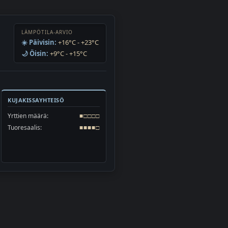
LÄMPÖTILA-ARVIO
☀️ Päivisin:
+16°C - +23°C
🌙 Öisin:
+9°C - +15°C
KUJAKISSAYHTEISÖ
Yrttien määrä:
■□□□□
Tuoresaalis:
■■■■□