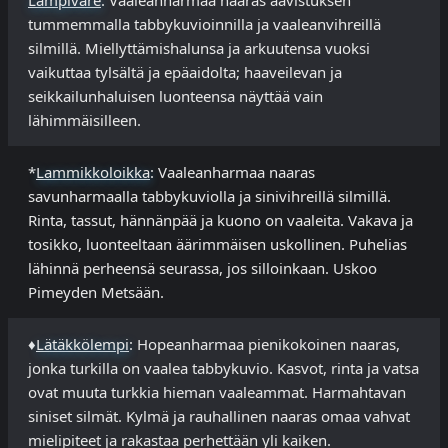
Lampiväre
: Vaaleanharmaa naaras aavistuksen
tummemmalla tabbykuvioinnilla ja vaaleanvihreillä
silmillä. Miellyttämishalunsa ja arkuutensa vuoksi
vaikuttaa tylsältä ja epäaidolta; haaveilevan ja
seikkailunhaluisen luonteensa näyttää vain
lähimmäisilleen.
*
Lammikkoloikka
: Vaaleanharmaa naaras
savunharmaalla tabbykuviolla ja sinivihreillä silmillä.
Rinta, tassut, hännänpää ja kuono on vaaleita. Vakava ja
tosikko, luonteeltaan äärimmäisen uskollinen. Puhelias
lähinnä perheensä seurassa, jos silloinkaan. Uskoo
Pimeyden Metsään.
♦
Lätäkkölempi
: Hopeanharmaa pienikokoinen naaras,
jonka turkilla on vaalea tabbykuvio. Kasvot, rinta ja vatsa
ovat muuta turkkia hieman vaaleammat. Harmahtavan
siniset silmät. Kylmä ja rauhallinen naaras omaa vahvat
mielipiteet ja rakastaa perhettään yli kaiken.