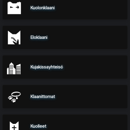
Kuolonklaani
Eloklaani
Kujakissayhteisö
Klaanittomat
Kuolleet