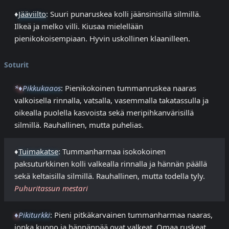
♦
Jääviilto
: Suuri punaruskea kolli jäänsinisillä silmillä.
Ilkeä ja melko villi. Kiusaa mielellään
pienikokoisempiaan. Hyvin uskollinen klaanilleen.
Soturit
*♦
Pikkukaaos
: Pienikokoinen tummanruskea naaras
valkoisella rinnalla, vatsalla, vasemmalla takatassulla ja
oikealla puolella kasvoista sekä meripihkanvärisillä
silmillä. Rauhallinen, mutta puhelias.
♦
Tuimakatse
: Tummanharmaa isokokoinen
paksuturkkinen kolli valkealla rinnalla ja hännän päällä
sekä keltaisilla silmillä. Rauhallinen, mutta todella tyly.
Puhuritassun mestari
♦
Pikiturkki
: Pieni pitkäkarvainen tummanharmaa naaras,
jonka kuono ja hännänpää ovat valkeat. Omaa ruskeat