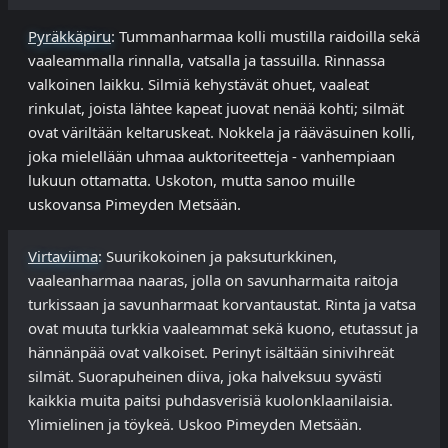
Pyräkkäpiru
: Tummanharmaa kolli mustilla raidoilla sekä
vaaleammalla rinnalla, vatsalla ja tassuilla. Rinnassa
valkoinen laikku. Silmiä kehystävät ohuet, vaaleat
rinkulat, joista lähtee kapeat juovat nenää kohti; silmät
ovat väriltään keltaruskeat. Nokkela ja rääväsuinen kolli,
joka mielellään uhmaa auktoriteetteja - vanhempiaan
lukuun ottamatta. Uskoton, mutta sanoo muille
uskovansa Pimeyden Metsään.
Virtaviima
: Suurikokoinen ja paksuturkkinen,
vaaleanharmaa naaras, jolla on savunharmaita raitoja
turkissaan ja savunharmaat korvantaustat. Rinta ja vatsa
ovat muuta turkkia vaaleammat sekä kuono, etutassut ja
hännänpää ovat valkoiset. Perinyt isältään sinivihreät
silmät. Suorapuheinen diiva, joka halveksuu syvästi
kaikkia muita paitsi puhdasverisiä kuolonklaanilaisia.
Ylimielinen ja töykeä. Uskoo Pimeyden Metsään.