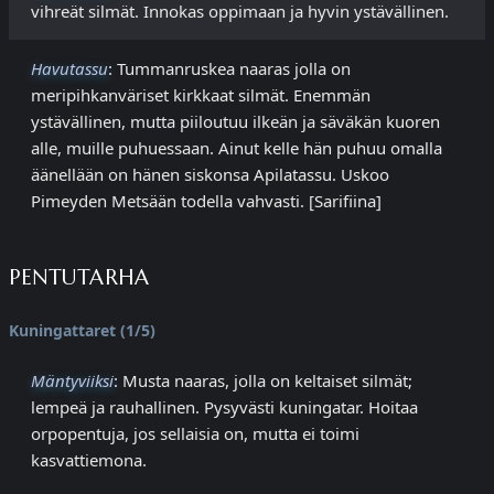
vihreät silmät. Innokas oppimaan ja hyvin ystävällinen.
Havutassu
: Tummanruskea naaras jolla on
meripihkanväriset kirkkaat silmät. Enemmän
ystävällinen, mutta piiloutuu ilkeän ja säväkän kuoren
alle, muille puhuessaan. Ainut kelle hän puhuu omalla
äänellään on hänen siskonsa Apilatassu. Uskoo
Pimeyden Metsään todella vahvasti. [Sarifiina]
PENTUTARHA
Kuningattaret (1/5)
Mäntyviiksi
: Musta naaras, jolla on keltaiset silmät;
lempeä ja rauhallinen. Pysyvästi kuningatar. Hoitaa
orpopentuja, jos sellaisia on, mutta ei toimi
kasvattiemona.