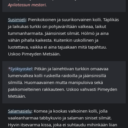
Apilatassun mestari.
Susimieli
: Pienikokoinen ja suurikorvainen kolli. Täplikäs
ja laikukas turkki on pohjaväriltään valkeaa, laikut
tummanharmaita. Jäänsiniset silmät. Hölmö ja aina
vähän pihalla kaikesta. Kuitenkin uskollinen ja
luotettava, vaikka ei aina tajuakaan mitä tapahtuu.
Uskoo Pimeyden Metsään.
*
Syöksyaskel
: Pitkän ja lainehtivan turkkin omaavaa
lumenvalkea kolli ruskeilla raidoilla ja jäänsinisillä
silmillä. Huomaavainen mutta manipuloiva sekä
pakkomielteinen rakkauteen. Uskoo vahvasti Pimeyden
Metsään.
Salamasielu
: Komea ja kookas valkoinen kolli, jolla
vaaleanharmaa tabbykuvio ja salaman siniset silmät.
Hyvin itsevarma kissa, joka ei suhtaudu mihinkään liian