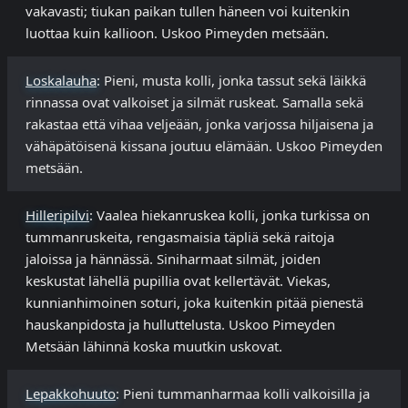
vakavasti; tiukan paikan tullen häneen voi kuitenkin
luottaa kuin kallioon. Uskoo Pimeyden metsään.
Loskalauha
: Pieni, musta kolli, jonka tassut sekä läikkä
rinnassa ovat valkoiset ja silmät ruskeat. Samalla sekä
rakastaa että vihaa veljeään, jonka varjossa hiljaisena ja
vähäpätöisenä kissana joutuu elämään. Uskoo Pimeyden
metsään.
Hilleripilvi
: Vaalea hiekanruskea kolli, jonka turkissa on
tummanruskeita, rengasmaisia täpliä sekä raitoja
jaloissa ja hännässä. Siniharmaat silmät, joiden
keskustat lähellä pupillia ovat kellertävät. Viekas,
kunnianhimoinen soturi, joka kuitenkin pitää pienestä
hauskanpidosta ja hulluttelusta. Uskoo Pimeyden
Metsään lähinnä koska muutkin uskovat.
Lepakkohuuto
: Pieni tummanharmaa kolli valkoisilla ja