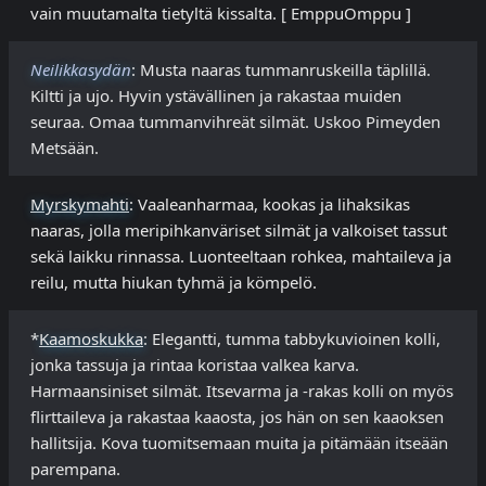
vain muutamalta tietyltä kissalta. [ EmppuOmppu ]
Neilikkasydän
: Musta naaras tummanruskeilla täplillä.
Kiltti ja ujo. Hyvin ystävällinen ja rakastaa muiden
seuraa. Omaa tummanvihreät silmät. Uskoo Pimeyden
Metsään.
Myrskymahti
: Vaaleanharmaa, kookas ja lihaksikas
naaras, jolla meripihkanväriset silmät ja valkoiset tassut
sekä laikku rinnassa. Luonteeltaan rohkea, mahtaileva ja
reilu, mutta hiukan tyhmä ja kömpelö.
*
Kaamoskukka
: Elegantti, tumma tabbykuvioinen kolli,
jonka tassuja ja rintaa koristaa valkea karva.
Harmaansiniset silmät. Itsevarma ja -rakas kolli on myös
flirttaileva ja rakastaa kaaosta, jos hän on sen kaaoksen
hallitsija. Kova tuomitsemaan muita ja pitämään itseään
parempana.