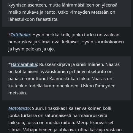
kyynisen asenteen, mutta lähimmäisilleen on yleensä
melko mukava ja rento. Usko Pimeyden Metsään on
lähestulkoon fanaattista.
*
Tattihalla
: Hyvin herkkä kolli, jonka turkki on vaalean
punaruskea ja silmät ovat keltaiset. Hyvin suurikokoinen
ja hyvin pelokas ja ujo.
*
Hämärähalla
: Ruskeankirjava ja sinisilmäinen. Naaras
on kohtalaisen hyväuskoinen ja hänen itsetunto on
pahasti romuttunut Kaamoskukan takia. Naaras on
kuitenkin todella lämminhenkinen. Uskoo Pimeyden
metsään.
Matotaisto
: Suuri, lihaksikas likaisenvalkoinen kolli,
jonka turkissa on satunnaisesti harmaanruskeita
laikkuja, joissa on mustia raitoja. Meripihkanväriset
silmät. Vähäpuheinen ja uhkaava, ottaa käskyjä vastaan