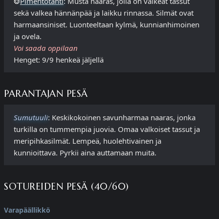
❂
Pimentotähti
: Musta naaras, jolla on valkeat tassut
sekä valkea hännänpää ja laikku rinnassa. Silmät ovat
harmaansiniset. Luonteeltaan kylmä, kunnianhimoinen
ja ovela.
Voi saada oppilaan
Henget: 9/9 henkeä jäljellä
PARANTAJAN PESÄ
Sumutuuli
: Keskikokoinen savunharmaa naaras, jonka
turkilla on tummempia juovia. Omaa valkoiset tassut ja
meripihkasilmät. Lempeä, huolehtivainen ja
kunnioittava. Pyrkii aina auttamaan muita.
SOTUREIDEN PESÄ (40/60)
Varapäällikkö