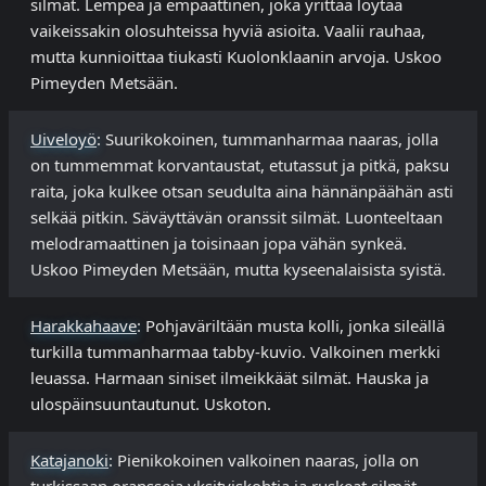
silmät. Lempeä ja empaattinen, joka yrittää löytää
vaikeissakin olosuhteissa hyviä asioita. Vaalii rauhaa,
mutta kunnioittaa tiukasti Kuolonklaanin arvoja. Uskoo
Pimeyden Metsään.
Uiveloyö
: Suurikokoinen, tummanharmaa naaras, jolla
on tummemmat korvantaustat, etutassut ja pitkä, paksu
raita, joka kulkee otsan seudulta aina hännänpäähän asti
selkää pitkin. Säväyttävän oranssit silmät. Luonteeltaan
melodramaattinen ja toisinaan jopa vähän synkeä.
Uskoo Pimeyden Metsään, mutta kyseenalaisista syistä.
Harakkahaave
: Pohjaväriltään musta kolli, jonka sileällä
turkilla tummanharmaa tabby-kuvio. Valkoinen merkki
leuassa. Harmaan siniset ilmeikkäät silmät. Hauska ja
ulospäinsuuntautunut. Uskoton.
Katajanoki
: Pienikokoinen valkoinen naaras, jolla on