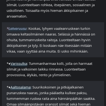
silmät. Luonteeltaan rohkea, itsepäinen, sosiaalinen ja
uskollinen. Toisaalta myös hieman äkkipikainen ja
arvaamaton.
*
Latvaruusu
: Kookas, lyhyen vaaleanruskean turkin
omaava keltasilmäinen naaras. Selässä ja hännässä on
ohuita, tummanruskeita raitoja. Luonteeltaan hyvin
äkkipikainen ja tyly. Ei koskaan näe itsessään mitään
vikaa, vaan syyttää aina muita. Ei usko mihinkään.
*♦
Varissulka
: Tummanharmaa kolli, jolla on harmaat
silmät ja valkoinen laikku rinnassa. Luonteeltaan
provosoiva, älykäs, rento ja ylimielinen.
*♦
Aaltosalama
: Suurikokoinen ja pitkäjalkainen
punaruskea naaras, jonka päälaelta kulkee paksu,
tummemman ruskea raita aina hännänpäähän saakka.
Omaa silmäänpistävän oranssit silmät sekä hieman