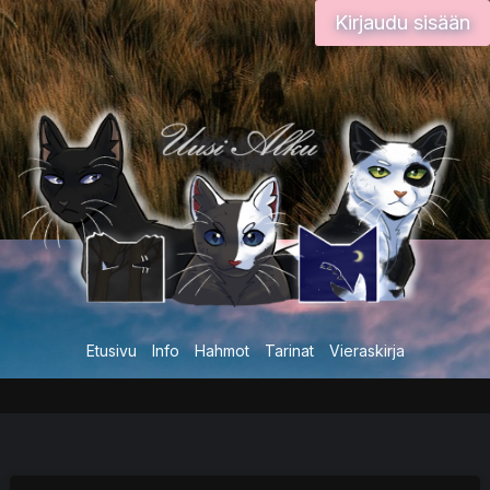
Siirry
Kirjaudu sisään
sisältöön
Etusivu
Info
Hahmot
Tarinat
Vieraskirja