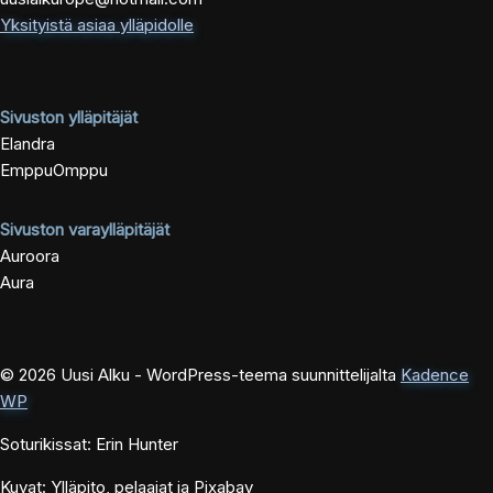
Yksityistä asiaa ylläpidolle
Sivuston ylläpitäjät
Elandra
EmppuOmppu
Sivuston varaylläpitäjät
Auroora
Aura
© 2026 Uusi Alku - WordPress-teema suunnittelijalta
Kadence
WP
Soturikissat: Erin Hunter
Kuvat: Ylläpito, pelaajat ja Pixabay