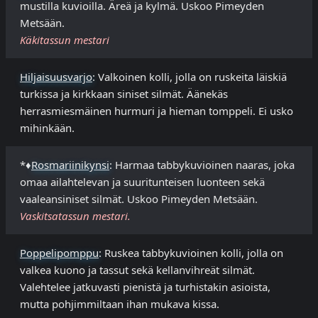
mustilla kuvioilla. Äreä ja kylmä. Uskoo Pimeyden
Metsään.
Käkitassun mestari
Hiljaisuusvarjo
: Valkoinen kolli, jolla on ruskeita läiskiä
turkissa ja kirkkaan siniset silmät. Äänekäs
herrasmiesmäinen hurmuri ja hieman tomppeli. Ei usko
mihinkään.
*♦
Rosmariinikynsi
: Harmaa tabbykuvioinen naaras, joka
omaa ailahtelevan ja suuritunteisen luonteen sekä
vaaleansiniset silmät. Uskoo Pimeyden Metsään.
Vaskitsatassun mestari.
Poppelipomppu
: Ruskea tabbykuvioinen kolli, jolla on
valkea kuono ja tassut sekä kellanvihreät silmät.
Valehtelee jatkuvasti pienistä ja turhistakin asioista,
mutta pohjimmiltaan ihan mukava kissa.