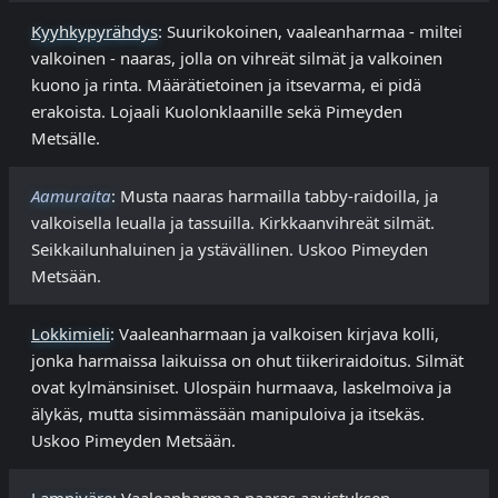
Kyyhkypyrähdys
: Suurikokoinen, vaaleanharmaa - miltei
valkoinen - naaras, jolla on vihreät silmät ja valkoinen
kuono ja rinta. Määrätietoinen ja itsevarma, ei pidä
erakoista. Lojaali Kuolonklaanille sekä Pimeyden
Metsälle.
Aamuraita
: Musta naaras harmailla tabby-raidoilla, ja
valkoisella leualla ja tassuilla. Kirkkaanvihreät silmät.
Seikkailunhaluinen ja ystävällinen. Uskoo Pimeyden
Metsään.
Lokkimieli
: Vaaleanharmaan ja valkoisen kirjava kolli,
jonka harmaissa laikuissa on ohut tiikeriraidoitus. Silmät
ovat kylmänsiniset. Ulospäin hurmaava, laskelmoiva ja
älykäs, mutta sisimmässään manipuloiva ja itsekäs.
Uskoo Pimeyden Metsään.