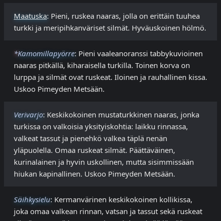
Maatuska
: Pieni, ruskea naaras, jolla on erittäin tuuhea
turkki ja meripihkanväriset silmät. Hyväuskoinen hölmö.
*
Kamomillapyörre
: Pieni vaaleanoranssi tabbykuvioinen
naaras pitkällä, kiharaisella turkilla. Toinen korva on
lurppa ja silmät ovat ruskeat. Iloinen ja rauhallinen kissa.
Uskoo Pimeyden Metsään.
Verivarjo
: Keskikokoinen mustaturkkinen naaras, jonka
turkissa on valkoisia yksityiskohtia: laikku rinnassa,
valkeat tassut ja pienehkö valkea täplä nenän
yläpuolella. Omaa ruskeat silmät. Päättäväinen,
kurinalainen ja hyvin uskollinen, mutta sisimmissään
hiukan kapinallinen. Uskoo Pimeyden Metsään.
Säihkysielu
: Kermanvärinen keskikokoinen kollikissa,
joka omaa valkean rinnan, vatsan ja tassut sekä ruskeat