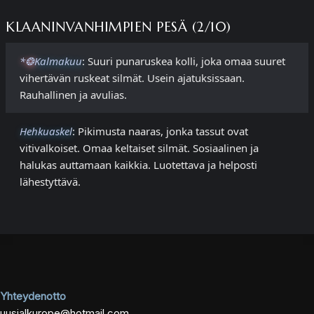
KLAANINVANHIMPIEN PESÄ (2/10)
*❂
Kalmakuu
: Suuri punaruskea kolli, joka omaa suuret
vihertävän ruskeat silmät. Usein ajatuksissaan.
Rauhallinen ja avulias.
Hehkuaskel
: Pikimusta naaras, jonka tassut ovat
vitivalkoiset. Omaa keltaiset silmät. Sosiaalinen ja
halukas auttamaan kaikkia. Luotettava ja helposti
lähestyttävä.
Yhteydenotto
uusialkurope@hotmail.com