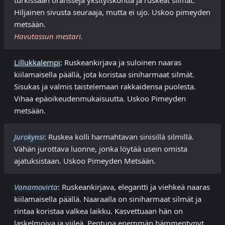
turkissaan oransseja yksityiskohtia ja ruskeat silmät.
Hiljainen sivusta seuraaja, mutta ei ujo. Uskoo pimeyden
metsään.
Havutassun mestari.
Lillukkalempi
: Ruskeankirjava ja suloinen naaras
kiilamaisella päällä, jota koristaa siniharmaat silmät.
Sisukas ja valmis taistelemaan rakkaidensa puolesta.
Vihaa epäoikeudenmukaisuutta. Uskoo Pimeyden
metsään.
Jurokynsi
: Ruskea kolli harmahtavan sinisillä silmillä.
Vähän jurottava luonne, jonka löytää usein omista
ajatuksistaan. Uskoo Pimeyden Metsään.
Vanamovirta
: Ruskeankirjava, elegantti ja viehkeä naaras
kiilamaisella päällä. Naaraalla on siniharmaat silmät ja
rintaa koristaa valkea laikku. Kasvettuaan hän on
laskelmoiva ja viileä. Pentuna enemmän hämmentynyt