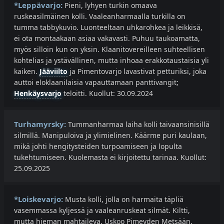
*Leppävarjo:
Pieni, lyhyen turkin omaava
ruskeasilmäinen kolli. Vaaleanharmaalla turkilla on
tumma tabbykuvio. Luonteeltaan uhkarohkea ja leikkisä,
ei ota montaakaan asiaa vakavasti. Puhuu taukoamatta,
myös silloin kun on yksin. Klaanitovereilleen suhteellisen
kohtelias ja ystävällinen, mutta inhoaa erakkotaustaisia yli
kaiken.
Jääviilto
ja Pimentovarjo lavastivat petturiksi, joka
auttoi eloklaanilaisia vapauttamaan panttivangit;
Henkäysvarjo
teloitti. Kuollut: 30.09.2024
Turhamyrsky:
Tummanharmaa laiha kolli taivaansinisillä
silmillä. Manipuloiva ja ylimielinen. Käärme puri kaulaan,
mikä johti hengitysteiden turpoamiseen ja lopulta
tukehtumiseen. Kuolemasta ei kirjoitettu tarinaa. Kuollut:
25.09.2025
*Loiskevarjo:
Musta kolli, jolla on harmaita täpliä
vasemmassa kyljessä ja vaaleanruskeat silmät. Kiltti,
mutta hieman mahtaileva. Uskoo Pimeyden Metsään.