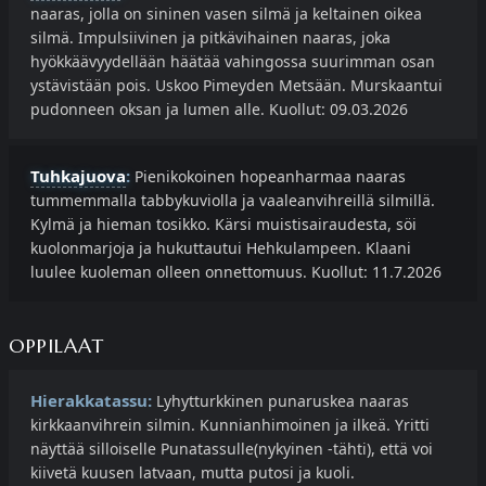
naaras, jolla on sininen vasen silmä ja keltainen oikea
silmä. Impulsiivinen ja pitkävihainen naaras, joka
hyökkäävyydellään häätää vahingossa suurimman osan
ystävistään pois. Uskoo Pimeyden Metsään. Murskaantui
pudonneen oksan ja lumen alle. Kuollut: 09.03.2026
Tuhkajuova
:
Pienikokoinen hopeanharmaa naaras
tummemmalla tabbykuviolla ja vaaleanvihreillä silmillä.
Kylmä ja hieman tosikko. Kärsi muistisairaudesta, söi
kuolonmarjoja ja hukuttautui Hehkulampeen. Klaani
luulee kuoleman olleen onnettomuus. Kuollut: 11.7.2026
OPPILAAT
Hierakkatassu:
Lyhytturkkinen punaruskea naaras
kirkkaanvihrein silmin. Kunnianhimoinen ja ilkeä. Yritti
näyttää silloiselle Punatassulle(nykyinen -tähti), että voi
kiivetä kuusen latvaan, mutta putosi ja kuoli.