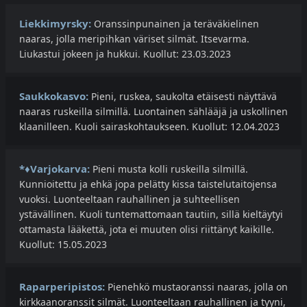
Liekkimyrsky:
Oranssinpunainen ja teräväkielinen
naaras, jolla meripihkan väriset silmät. Itsevarma.
Liukastui jokeen ja hukkui. Kuollut: 23.03.2023
Saukkokasvo:
Pieni, ruskea, saukolta etäisesti näyttävä
naaras ruskeilla silmillä. Luontainen sählääjä ja uskollinen
klaanilleen. Kuoli sairaskohtaukseen. Kuollut: 12.04.2023
*♦Varjokarva:
Pieni musta kolli ruskeilla silmillä.
Kunnioitettu ja ehkä jopa pelätty kissa taistelutaitojensa
vuoksi. Luonteeltaan rauhallinen ja suhteellisen
ystävällinen. Kuoli tuntemattomaan tautiin, sillä kieltäytyi
ottamasta lääkettä, jota ei muuten olisi riittänyt kaikille.
Kuollut: 15.05.2023
Raparperipistos:
​Pienehkö mustaoranssi naaras, jolla on
kirkkaanoranssit silmät. Luonteeltaan rauhallinen ja tyyni,