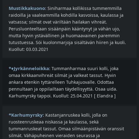
Mustikkakuono:
Siniharmaa kollikissa tummemmilla
raidoilla ja vaaleammilla kohdilla kasvoissa, kaulassa ja
vatsassa; silmät ovat väriltään hailakan vihreät.
Perusluonteeltaan sisäänpäin kääntynyt ja vähän ujo,
mutta hyvin ystävällinen ja huomaavainen paremmin
tutustuessa. Söi kuolonmarjoja sisältävän hiiren ja kuoli.
Kuollut: 03.03.2021
*♦Jyrkänneloikka:
Tummanharmaa suuri kolli, joka
omaa kirkkaanvihreät silmät ja valkeat tassut. Hyvin
ankara etenkin tyttärelleen Tuhkajuovalle. Odottaa
pennultaan ja oppilailtaan täydellisyyttä. Osaa uida.
Karhumyrsky tappoi. Kuollut: 25.04.2021 [ Elandra ]
*Karhumyrsky:
Kastanjanruskea kolli, jolla on
ruosteenruskeaa niskassa ja kaulassa, sekä
tummanruskeat tassut. Omaa silmäänpistävän oranssit
silmät. Vähäpuheinen vieraiden seurassa ja