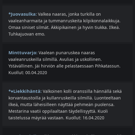
*Juovasulka:
Valkea naaras, jonka turkilla on
vaaleanharmaita ja tummanruskeita kilpikonnalaikkuja.
Omaa siniset silmät. Äkkipikainen ja hyvin tiukka. Ilkeä.
Tuhkajuovan emo.
Minttuvarjo:
Vaalean punaruskea naaras
vaaleanruskeilla silmillä. Avulias ja uskollinen.
Ystävällinen. Jäi hirviön alle pelastaessaan Pihkatassun.
Kuollut: 00.04.2020
*♦Liekkihäntä:
Valkoinen kolli oranssilla hännällä sekä
korvantaustoilla ja kullanruskeilla silmillä. Luonteeltaan
ilkeä, mutta läheisilleen näyttää pehmeän puolensa.
Mestarina vaatii oppilaaltaan täydellisyyttä. Kuoli
taistelussa mäyrää vastaan. Kuollut: 16.04.2020