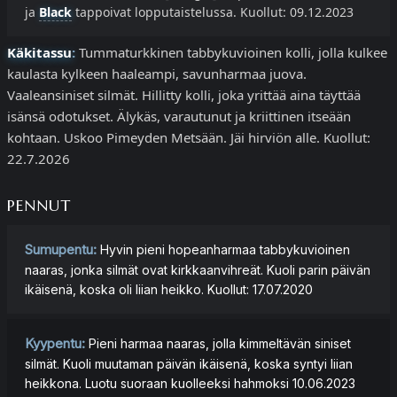
ja
Black
tappoivat lopputaistelussa. Kuollut: 09.12.2023
Käkitassu
:
Tummaturkkinen tabbykuvioinen kolli, jolla kulkee
kaulasta kylkeen haaleampi, savunharmaa juova.
Vaaleansiniset silmät. Hillitty kolli, joka yrittää aina täyttää
isänsä odotukset. Älykäs, varautunut ja kriittinen itseään
kohtaan. Uskoo Pimeyden Metsään. Jäi hirviön alle. Kuollut:
22.7.2026
PENNUT
Sumupentu:
Hyvin pieni hopeanharmaa tabbykuvioinen
naaras, jonka silmät ovat kirkkaanvihreät. Kuoli parin päivän
ikäisenä, koska oli liian heikko. Kuollut: 17.07.2020
Kyypentu:
Pieni harmaa naaras, jolla kimmeltävän siniset
silmät. Kuoli muutaman päivän ikäisenä, koska syntyi liian
heikkona. Luotu suoraan kuolleeksi hahmoksi 10.06.2023