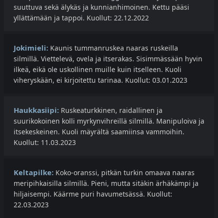
suuttuva sekä älykäs ja kunnianhimoinen. Kettu pääsi
yllättämään ja tappoi. Kuollut: 22.12.2022
Jokimieli:
Kaunis tummanruskea naaras ruskeilla
silmillä. Viettelevä, ovela ja itserakas. Sisimmässään hyvin
ilkeä, eikä ole uskollinen muille kuin itselleen. Kuoli
viheryskään, ei kirjoitettu tarinaa. Kuollut: 03.01.2023
Haukkasiipi:
Ruskeaturkkinen, raidallinen ja
suurikokoinen kolli myrkynvihreillä silmillä. Manipuloiva ja
itsekeskeinen. Kuoli mäyrältä saamiinsa vammoihin.
Kuollut: 11.03.2023
Keltapilke:
Koko-oranssi, pitkän turkin omaava naaras
meripihkaisilla silmillä. Pieni, mutta sitäkin ärhäkämpi ja
hiljaisempi. Käärme puri havumetsässä. Kuollut:
22.03.2023