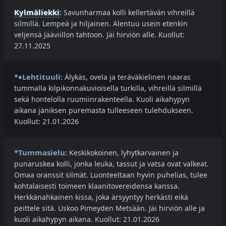
Kylmäliekki
:
Savunharmaa kolli kellertävän vihreillä
silmillä. Lempeä ja hiljainen. Alentuu usein etenkin
veljensä Jääviillon tahtoon. Jäi hirviön alle. Kuollut:
27.11.2025
*♦Lehtituuli:
Älykäs, ovela ja teräväkielinen naaras
tummalla kilpikonnakuvioisella turkilla, vihreillä silmillä
sekä hontelolla ruumiinrakenteella. Kuoli aikahypyn
aikana jäniksen puremasta tulleeseen tulehdukseen.
Kuollut: 21.01.2026
*Tummasielu:
Keskikokoinen, lyhytkarvainen ja
punaruskea kolli, jonka leuka, tassut ja vatsa ovat valkeat.
Omaa oranssit silmät. Luonteeltaan hyvin puhelias, tulee
kohtalaisesti toimeen klaanitovereidensa kanssa.
Herkkänahkainen kissa, joka ärsyyntyy herkästi eikä
peittele sitä. Uskoo Pimeyden Metsään. Jäi hirviön alle ja
kuoli aikahypyn aikana. Kuollut: 21.01.2026