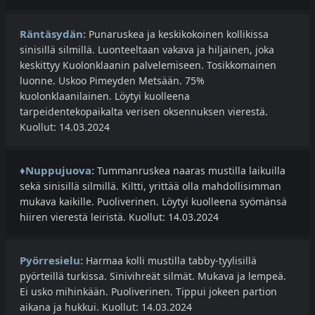
Räntäsydän:
Punaruskea ja keskikokoinen kollikissa
sinisillä silmillä. Luonteeltaan vakava ja hiljainen, joka
keskittyy Kuolonklaanin palvelemiseen. Tosikkomainen
luonne. Uskoo Pimeyden Metsään. 75%
kuolonklaanilainen. Löytyi kuolleena
tarpeidentekopaikalta verisen oksennuksen vierestä.
Kuollut: 14.03.2024
♦Nuppujuova:
Tummanruskea naaras mustilla laikuilla
sekä sinisillä silmillä. Kiltti, yrittää olla mahdollisimman
mukava kaikille. Puoliverinen. Löytyi kuolleena syömänsä
hiiren vierestä leiristä. Kuollut: 14.03.2024
Pyörresielu:
Harmaa kolli mustilla tabby-tyylisillä
pyörteillä turkissa. Sinivihreät silmät. Mukava ja lempeä.
Ei usko mihinkään. Puoliverinen. Tippui jokeen partion
aikana ja hukkui. Kuollut: 14.03.2024