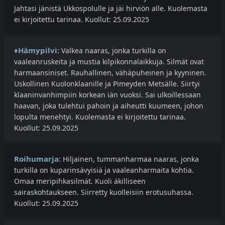
Jahtasi jänistä Ukkospolulle ja jäi hirviön alle. Kuolemasta
ei kirjoitettu tarinaa. Kuollut: 25.09.2025
♦Hämypilvi:
Valkea naaras, jonka turkilla on
vaaleanruskeita ja mustia kilpikonnalaikkuja. Silmät ovat
harmaansiniset. Rauhallinen, vähäpuheinen ja kyyninen.
Uskollinen Kuolonklaanille ja Pimeyden Metsälle. Siirtyi
klaaninvanhimpiin korkean iän vuoksi. Sai ulkoillessaan
haavan, joka tulehtui pahoin ja aiheutti kuumeen, johon
lopulta menehtyi. Kuolemasta ei kirjoitettu tarinaa.
Kuollut: 25.09.2025
Roihumarja:
Hiljainen, tummanharmaa naaras, jonka
turkilla on kuparinsävyisiä ja vaaleanharmaita kohtia.
Omaa meripihkasilmät. Kuoli äkilliseen
sairaskohtaukseen. Siirretty kuolleisiin erotusuhassa.
Kuollut: 25.09.2025