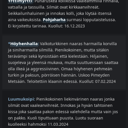
Yrttimyrtti
:
Punaruskea kollikissa vaaleammilla rinnalla,
vatsalla ja tassuilla. Silmät ovat kirkkaanvihreät.
Seikkailunhaluinen ja innokas kolli, joka löytää itsensä
aina vaikeuksista.
Pohjaharha
surmasi lopputaistelussa.
Ei kirjoitettu tarinaa. Kuollut: 16.12.2023
*
Höyhenhalla
:
Valkoturkkinen naaras harmailla korvilla
ja siniharmailla silmillä. Pienikokoinen, mutta sitäkin
terävämpi sekä kynsistään että kielestään. Hiljainen,
suojeleva ja yleensä mukava, mutta suuttuessaan saattaa
olla ilkeä ja aggressiivinen. Omaa höyhenen pehmeän
turkin ja paksun, pörröisen hännän. Uskoo Pimeyden
Metsään. Teloitettiin klaanin edessä. Kuollut: 07.02.2024
Luumukoipi:
Pienikokoinen liekinvärinen naaras jonka
silmät ovat vaaleanvihreät. Innokas ja hyvän tahtoinen
kissa joka saattaa pakon edessä valehdella mutta vain jos
on pakko. Kuoli tiputtuaan puusta. Luotu suoraan
kuolleeksi hahmoksi 11.03.2024