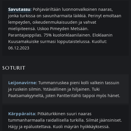
Savutassu
:
Pohjaväriltään luonnonvalkoinen naaras,
jonka turkissa on savunharmaita läikkiä. Perinyt emoltaan
lempeyden, oikeudenmukaisuuden ja vahvat
mielipiteensä. Uskoo Pimeyden Metsään.
Parantajaoppilas. 75% kuolonklaanilainen. Eloklaanin
Kuusamakuiske surmasi lopputaistelussa. Kuollut:
06.12.2023
SOTURIT
Leijonavirne:
Tummanruskea pieni kolli valkein tassuin
ja ruskein silmin. Ystävällinen ja hiljainen. Tuki
Paatsamakyyneltä, joten Pantteritähti tappoi myös hänet.
Kärppäraita:
Pitkäturkkinen suuri naaras
tummanharmaalla raidallisella turkilla. Silmät jäänsiniset.
Häijy ja epäluotettava. Kuoli mäyrän hyökkäyksessä.