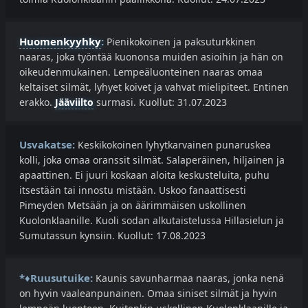
Huomenkyyhky
:
Pienikokoinen ja paksuturkkinen
naaras, joka työntää kuononsa muiden asioihin ja hän on
oikeudenmukainen. Lempeäluonteinen naaras omaa
keltaiset silmät, lyhyet koivet ja vahvat mielipiteet. Entinen
erakko.
Jääviilto
surmasi. Kuollut: 31.07.2023
Usvakatse:
Keskikokoinen lyhytkarvainen punaruskea
kolli, joka omaa oranssit silmät. Salaperäinen, hiljainen ja
apaattinen. Ei juuri koskaan aloita keskusteluita, puhu
itsestään tai innostu mistään. Uskoo fanaattisesti
Pimeyden Metsään ja on äärimmäisen uskollinen
Kuolonklaanille. Kuoli sodan alkutaistelussa Hillasielun ja
Sumutassun kynsiin. Kuollut: 17.08.2023
*♦Ruusutuike:
Kaunis savunharmaa naaras, jonka nenä
on hyvin vaaleanpunainen. Omaa siniset silmät ja hyvin