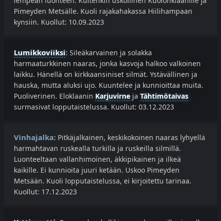
lempeän luonteen. Kuitenkin uskollinen Kuolonklaanille ja
Pimeyden Metsälle. Kuoli rajakahakassa Hiilihampaan
kynsiin. Kuollut: 10.09.2023
Lumikkoviiksi
:
Sileäkarvainen ja solakka
harmaaturkkinen naaras, jonka kasvoja halkoo valkoinen
laikku. Hänellä on kirkkaansiniset silmät. Ystävällinen ja
hauska, mutta aluksi ujo. Kuuntelee ja kunnioittaa muita.
Puoliverinen. Eloklaanin
Karjuvirne
ja
Tähtimötaivas
surmasivat lopputaistelussa. Kuollut: 03.12.2023
Vinhajalka:
Pitkäjalkainen, keskikokoinen naaras lyhyellä
harmahtavan ruskealla turkilla ja ruskeilla silmillä.
Luonteeltaan vallanhimoinen, äkkipikainen ja ilkeä
kaikille. Ei kunnioita juuri ketään. Uskoo Pimeyden
Metsään. Kuoli lopputaistelussa, ei kirjoitettu tarinaa.
Kuollut: 17.12.2023