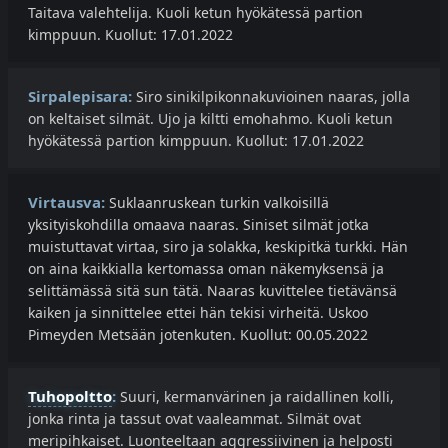
Taitava valehtelija. Kuoli ketun hyökätessä partion
kimppuun. Kuollut: 17.01.2022
Sirpalepisara:
Siro sinikilpikonnakuvioinen naaras, jolla
on keltaiset silmät. Ujo ja kiltti emohahmo. Kuoli ketun
hyökätessä partion kimppuun. Kuollut: 17.01.2022
Virtausva:
Suklaanruskean turkin valkoisillä
yksityiskohdilla omaava naaras. Siniset silmät jotka
muistuttavat virtaa, siro ja solakka, keskipitkä turkki. Hän
on aina kaikkialla kertomassa oman näkemyksensä ja
selittämässä sitä sun tätä. Naaras kuvittelee tietävänsä
kaiken ja sinnittelee ettei hän tekisi virheitä. Uskoo
Pimeyden Metsään jotenkuten. Kuollut: 00.05.2022
Tuhopoltto
:
Suuri, kermanvärinen ja raidallinen kolli,
jonka rinta ja tassut ovat vaaleammat. Silmät ovat
meripihkaiset. Luonteeltaan aggressiivinen ja helposti