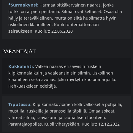
*Surmakynsi:
Harmaa pitkäkarvainen naaras, jonka
turkki on arpien peittämä. Silmät ovat keltaiset. Osaa olla
häijy ja teräväkielinen, mutta on siitä huolimatta hyvin
uskollinen klaanilleen. Kuoli tuntemattomaan
sairaukseen. Kuollut: 22.06.2020
PARANTAJAT
Kukkalehti:
Valkea naaras erisävyisin ruskein
kilpikonnalaikuin ja vaaleansinisin silmin. Uskollinen
klaanilleen sekä avulias. Joku myrkytti kuolonmarjoilla.
Hehkuaskeleen edeltäjä.
Tiputassu:
Kilpikonnakuvioinen kolli valkoisella pohjalla,
mustilla, ruskeilla ja oransseilla täplillä. Omaa sokeat,
vihreät silmä, rääväsuun ja rauhallisen luonteen.
Parantajaoppilas. Kuoli viheryskään. Kuollut: 12.12.2022