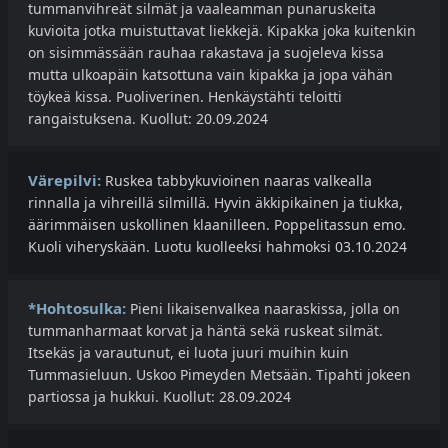
tummanvihreät silmät ja vaaleamman punaruskeita
kuvioita jotka muistuttavat liekkejä. Kipakka joka kuitenkin
on sisimmässään rauhaa rakastava ja suojeleva kissa
mutta ulkoapäin katsottuna vain kipakka ja jopa vähän
töykeä kissa. Puoliverinen. Henkäystähti teloitti
rangaistuksena. Kuollut: 20.09.2024
Värepilvi:
Ruskea tabbykuvioinen naaras valkealla
rinnalla ja vihreillä silmillä. Hyvin äkkipikainen ja tiukka,
äärimmäisen uskollinen klaanilleen. Poppelitassun emo.
Kuoli viheryskään. Luotu kuolleeksi hahmoksi 03.10.2024
*Hohtosulka:
Pieni likaisenvalkea naaraskissa, jolla on
tummanharmaat korvat ja häntä sekä ruskeat silmät.
Itsekäs ja varautunut, ei luota juuri muihin kuin
Tummasieluun. Uskoo Pimeyden Metsään. Tipahti jokeen
partiossa ja hukkui. Kuollut: 28.09.2024