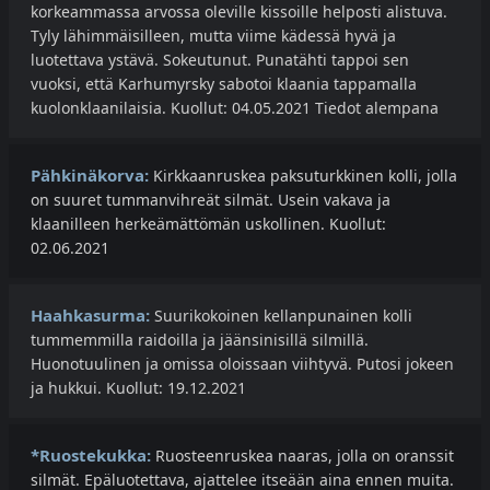
korkeammassa arvossa oleville kissoille helposti alistuva.
Tyly lähimmäisilleen, mutta viime kädessä hyvä ja
luotettava ystävä. Sokeutunut. Punatähti tappoi sen
vuoksi, että Karhumyrsky sabotoi klaania tappamalla
kuolonklaanilaisia. Kuollut: 04.05.2021 Tiedot alempana
Pähkinäkorva:
Kirkkaanruskea paksuturkkinen kolli, jolla
on suuret tummanvihreät silmät. Usein vakava ja
klaanilleen herkeämättömän uskollinen. Kuollut:
02.06.2021
Haahkasurma:
Suurikokoinen kellanpunainen kolli
tummemmilla raidoilla ja jäänsinisillä silmillä.
Huonotuulinen ja omissa oloissaan viihtyvä. Putosi jokeen
ja hukkui. Kuollut: 19.12.2021
*Ruostekukka:
Ruosteenruskea naaras, jolla on oranssit
silmät. Epäluotettava, ajattelee itseään aina ennen muita.