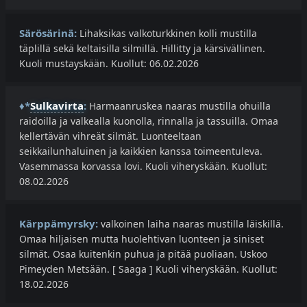
Särösärinä:
Lihaksikas valkoturkkinen kolli mustilla
täplillä sekä keltaisilla silmillä. Hillitty ja kärsivällinen.
Kuoli mustayskään. Kuollut: 06.02.2026
♦*
Sulkavirta
:
Harmaanruskea naaras mustilla ohuilla
raidoilla ja valkealla kuonolla, rinnalla ja tassuilla. Omaa
kellertävän vihreät silmät. Luonteeltaan
seikkailunhaluinen ja kaikkien kanssa toimeentuleva.
Vasemmassa korvassa lovi. Kuoli viheryskään. Kuollut:
08.02.2026
Kärppämyrsky:
valkoinen laiha naaras mustilla läiskillä.
Omaa hiljaisen mutta huolehtivan luonteen ja siniset
silmät. Osaa kuitenkin puhua ja pitää puoliaan. Uskoo
Pimeyden Metsään. [ Saaga ] Kuoli viheryskään. Kuollut:
18.02.2026