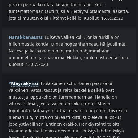
joka ei pelkää kohdata ketään tai mitään. Kuoli
tuntemattomaan tautiin, sillä kieltäytyi ottamasta lääkettä,
jota ei muuten olisi riittänyt kaikille. Kuollut: 15.05.2023
Harakkanauru:
Luiseva valkea kolli, jonka turkilla on
hiilenmustia kohtia. Omaa hopeanharmaat, häijyt silmät.
Naseva ja kaksinaamainen, mutta pohjimmiltaan
umpimielinen ja epävarma. Hukkui, kuolemasta ei tarinaa.
Kuollut: 13.07.2023
*
Mäyräkynsi
:
Isokokoinen kolli. Hänen päänsä on
valkoinen, vatsa, tassut ja raita keskellä selkää ovat
mustat ja loppukeho on tummanharmaa. Hänellä on
vihreät silmät, joista vasen on sokeutunut. Musta
töpöhäntä. Antaa ymmärtää, olevansa hiljainen, töykeä ja
hieman ujo, mutta on oikeasti kiltti, suojeleva ja joskus
jopa ystävällinen. Entinen erakko. Henkäystähti teloitti
klaanin edessä tämän arvosteltua Henkäystähden kykyä
toimia Kuolonklaanin päällikkönä. Kuollut: 24.07.2023