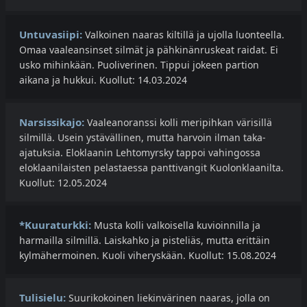
Untuvasiipi:
Valkoinen naaras kiltillä ja ujolla luonteella.
Omaa vaaleansinset silmät ja pähkinänruskeat raidat. Ei
usko mihinkään. Puoliverinen. Tippui jokeen partion
aikana ja hukkui. Kuollut: 14.03.2024
Narsissikajo:
Vaaleanoranssi kolli meripihkan värisillä
silmillä. Usein ystävällinen, mutta harvoin ilman taka-
ajatuksia. Eloklaanin Lehtomyrsky tappoi vahingossa
eloklaanilaisten pelastaessa panttivangit Kuolonklaanilta.
Kuollut: 12.05.2024
*Kuuraturkki:
Musta kolli valkoisella kuvioinnilla ja
harmailla silmillä. Laiskahko ja pisteliäs, mutta erittäin
kylmähermoinen. Kuoli viheryskään. Kuollut: 15.08.2024
Tulisielu:
Suurikokoinen liekinvärinen naaras, jolla on