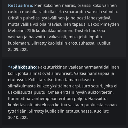
Kettusilmä:
Pienikokoinen naaras, oranssi koko värinen
ruskea mustilla raidoilla sekä smaragdin värisillä silmillä.
Erittäin puhelias, ystävällinen ja helposti lähestyttävä,
mutta välillä voi olla rääväsuinen tapaus. Uskoo Pimeyden
Metsään. 75% kuolonklaanilainen. Taisteli haukkaa
vastaan ja haavoittui vakavasti, mikä johti lopulta
kuolemaan. Siirretty kuolleisiin erotusuhassa. Kuollut:
25.09.2025
*♦
Sähkötuho
:
Paksuturkkinen vaaleanharmaaraidallinen
kolli, jonka silmät ovat sinivihreät. Valkea hännänpää ja
etutassut. Kollista katsottuna tämän oikeasta
silmäkulmasta kulkee yksittäinen arpi. Juro soturi, jolta ei
uskollisuutta puutu. Omaa erittäin hyvän auktoriteetin.
Kunnioittaa vanhempiaan erittäin paljon. Haavoittui
kuolettavasti taistelussa kettua vastaan puoluestaessaan
tyttäriään. Siirretty kuolleisiin erotusuhassa. Kuollut:
30.10.2025