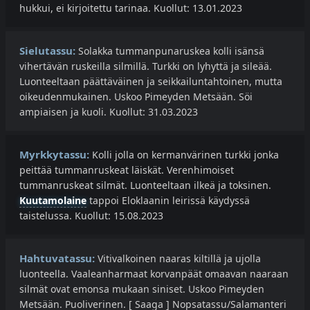
hukkui, ei kirjoitettu tarinaa. Kuollut: 13.01.2023
Sielutassu:
Solakka tummanpunaruskea kolli isänsä
vihertävän ruskeilla silmillä. Turkki on lyhyttä ja sileää.
Luonteeltaan päättäväinen ja seikkailuntahtoinen, mutta
oikeudenmukainen. Uskoo Pimeyden Metsään. Söi
ampiaisen ja kuoli. Kuollut: 31.03.2023
Myrkkytassu:
Kolli jolla on kermanvärinen turkki jonka
peittää tummanruskeat läiskät. Verenhimoiset
tummanruskeat silmät. Luonteeltaan ilkeä ja toksinen.
Kuutamolaine
tappoi Eloklaanin leirissä käydyssä
taistelussa. Kuollut: 15.08.2023
Hahtuvatassu:
Vitivalkoinen naaras kiltillä ja ujolla
luonteella. Vaaleanharmaat korvanpäät omaavan naaraan
silmät ovat emonsa mukaan siniset. Uskoo Pimeyden
Metsään. Puoliverinen. [ Saaga ] Nopsatassu/Salamanteri