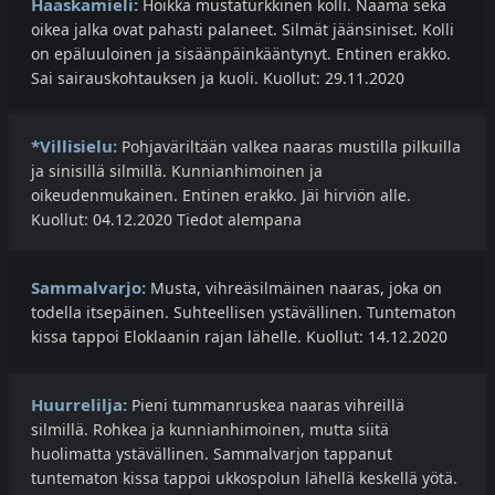
Haaskamieli:
Hoikka mustaturkkinen kolli. Naama sekä
oikea jalka ovat pahasti palaneet. Silmät jäänsiniset. Kolli
on epäluuloinen ja sisäänpäinkääntynyt. Entinen erakko.
Sai sairauskohtauksen ja kuoli. Kuollut: 29.11.2020
*Villisielu:
​Pohjaväriltään valkea naaras mustilla pilkuilla
ja sinisillä silmillä. Kunnianhimoinen ja
oikeudenmukainen. Entinen erakko. Jäi hirviön alle.
Kuollut: 04.12.2020 Tiedot alempana
Sammalvarjo:
Musta, vihreäsilmäinen naaras, joka on
todella itsepäinen. Suhteellisen ystävällinen. Tuntematon
kissa tappoi Eloklaanin rajan lähelle. Kuollut: 14.12.2020
Huurrelilja:
Pieni tummanruskea naaras vihreillä
silmillä. Rohkea ja kunnianhimoinen, mutta siitä
huolimatta ystävällinen. Sammalvarjon tappanut
tuntematon kissa tappoi ukkospolun lähellä keskellä yötä.