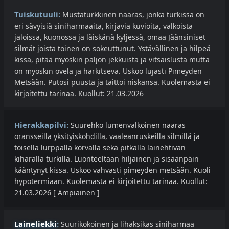
Tuiskutuuli:
Mustaturkkinen naaras, jonka turkissa on
eri sävyisiä siniharmaaita, kirjavia kuvioita, valkoista
jaloissa, kuonossa ja läiskänä kyljessä, omaa Jäänsiniset
silmät joista toinen on sokeuttunut. Ystävällinen ja hilpeä
kissa, pitää myöskin paljon jekkuista ja vitsaislusta mutta
on myöskin ovela ja harkitseva. Uskoo lujasti Pimeyden
Metsään. Putosi puusta ja taittoi niskansa. Kuolemasta ei
kirjoitettu tarinaa. Kuollut: 21.03.2026
Hierakkapilvi:
Suurehko lumenvalkoinen naaras
oransseilla yksityiskohdilla, vaaleanruskeilla silmillä ja
toisella lurppalla korvalla sekä pitkällä lainehtivan
kiharalla turkilla. Luonteeltaan hiljainen ja sisäänpäin
kääntynyt kissa. Uskoo vahvasti pimeyden metsään. Kuoli
hypotermiaan. Kuolemasta ei kirjoitettu tarinaa. Kuollut:
21.03.2026 [ Ampiainen ]
Laineliekki
:
Suurikokoinen ja lihaksikas siniharmaa