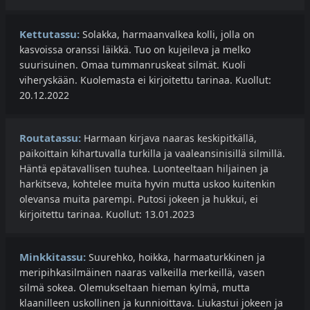
Kettutassu:
Solakka, harmaanvalkea kolli, jolla on
kasvoissa oranssi läikkä. Tuo on kujeileva ja melko
suurisuinen. Omaa tummanruskeat silmät. Kuoli
viheryskään. Kuolemasta ei kirjoitettu tarinaa. Kuollut:
20.12.2022
Routatassu:
Harmaan kirjava naaras keskipitkällä,
paikoittain kihartuvalla turkilla ja vaaleansinisillä silmillä.
Häntä epätavallisen tuuhea. Luonteeltaan hiljainen ja
harkitseva, kohtelee muita hyvin mutta uskoo kuitenkin
olevansa muita parempi. Putosi jokeen ja hukkui, ei
kirjoitettu tarinaa. Kuollut: 13.01.2023
Minkkitassu:
Suurehko, hoikka, harmaaturkkinen ja
meripihkasilmäinen naaras valkeilla merkeillä, vasen
silmä sokea. Olemukseltaan hieman kylmä, mutta
klaanilleen uskollinen ja kunnioittava. Liukastui jokeen ja