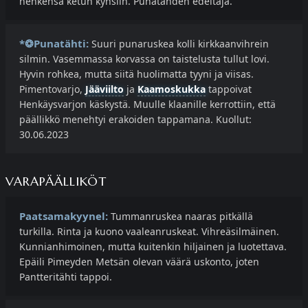
henkensä ketun kynsiin. Punatähden edeltäjä.
*❂Punatähti:
Suuri punaruskea kolli kirkkaanvihrein
silmin. Vasemmassa korvassa on taistelusta tullut lovi.
Hyvin rohkea, mutta siitä huolimatta tyyni ja viisas.
Pimentovarjo,
Jääviilto
ja
Kaamoskukka
tappoivat
Henkäysvarjon käskystä. Muulle klaanille kerrottiin, että
päällikkö menehtyi erakoiden tappamana. Kuollut:
30.06.2023
VARAPÄÄLLIKÖT
Paatsamakyynel:
Tummanruskea naaras pitkällä
turkilla. Rinta ja kuono vaaleanruskeat. Vihreäsilmäinen.
Kunnianhimoinen, mutta kuitenkin hiljainen ja luotettava.
Epäili Pimeyden Metsän olevan väärä uskonto, joten
Pantteritähti tappoi.