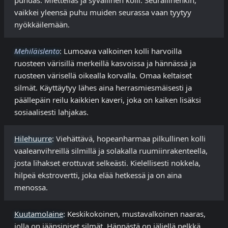
puhdas. Mietteliäs ja syvällinen kolli. Seurallinenkin,
vaikkei yleensä puhu muiden seurassa vaan tyytyy
nyökkäilemään.
Mehiläislento
: Lumoava valkoinen kolli harvoilla
ruosteen värisillä merkeillä kasvoissa ja hännässä ja
ruosteen värisellä oikealla korvalla. Omaa keltaiset
silmät. Käyttäytyy lähes aina herrasmiesmäisesti ja
päällepäin reilu kaikkien kaveri, joka on kaiken lisäksi
sosiaalisesti lahjakas.
Hilehuurre
: Viehättävä, hopeanharmaa pilkullinen kolli
vaaleanvihreillä silmillä ja solakalla ruumiinrakenteella,
josta lihakset erottuvat selkeästi. Kielellisesti nokkela,
hilpeä ekstrovertti, joka elää hetkessä ja on aina
menossa.
Kuutamolaine
: Keskikokoinen, mustavalkoinen naaras,
jolla on jäänsiniset silmät. Hännästä on jäljellä pelkkä