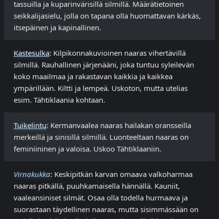
tassuilla ja kuparinvärisillä silmillä. Määrätietoinen
seikkalijasielu, jolla on tapana olla huomattavan kärkäs,
itsepäinen ja kapinallinen.
Kastesulka
: Kilpikonnakuvioinen naaras vihertävillä
silmillä. Rauhallinen järjenääni, joka tuntuu syleilevän
koko maailmaa ja rakastavan kaikkia ja kaikkea
ympärillään. Kiltti ja lempeä. Uskoton, mutta utelias
esim. Tähtiklaania kohtaan.
Tuikelintu
: Kermanvaalea naaras hailakan oransseilla
merkeillä ja sinisillä silmillä. Luonteeltaan naaras on
feminiininen ja valoisa. Uskoo Tähtiklaaniin.
Virnakukka
: Keskipitkän karvan omaava valkoharmaa
naaras pitkällä, puuhkamaisella hännällä. Kauniit,
vaaleansiniset silmät. Osaa olla todella hurmaava ja
suorastaan täydellinen naaras, mutta sisimmässään on