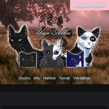
Siirry
Kirjaudu sisään
sisältöön
Etusivu
Info
Hahmot
Tarinat
Vieraskirja