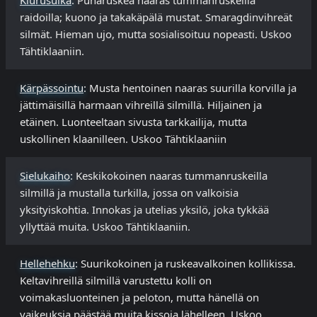
Kiurusulka
: Punaruskea naaras tummanruskeilla
raidoilla; kuono ja takakäpälä mustat. Smaragdinvihreät
silmät. Hieman ujo, mutta sosialisoituu nopeasti. Uskoo
Tähtiklaaniin.
Kärpässointu
: Musta hentoinen naaras suurilla korvilla ja
jättimäisillä harmaan vihreillä silmillä. Hiljainen ja
etäinen. Luonteeltaan sivusta tarkkailija, mutta
uskollinen klaanilleen. Uskoo Tähtiklaaniin ​
Sielukaiho
: Keskikokoinen naaras tummanruskeilla
silmillä ja mustalla turkilla, jossa on valkoisia
yksityiskohtia. Innokas ja utelias yksilö, joka tykkää
yllyttää muita. Uskoo Tähtiklaaniin.​
Hellehehku
: Suurikokoinen ja ruskeavalkoinen kollikissa.
Keltavihreillä silmillä varustettu kolli on
voimakasluonteinen ja peloton, mutta hänellä on
vaikeuksia päästää muita kissoja lähelleen. Uskoo