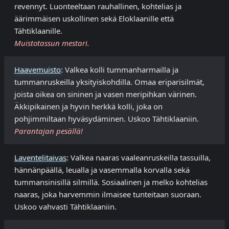
revennyt. Luonteeltaan rauhallinen, kohtelias ja
äärimmäisen uskollinen sekä Eloklaanille että
Tähtiklaanille.
Muistotassun mestari.
Haavemuisto
: Valkea kolli tummanharmailla ja
tummanruskeilla yksityiskohdilla. Omaa eriparisilmät,
joista oikea on sininen ja vasen meripihkan värinen.
Äkkipikainen ja hyvin herkkä kolli, joka on
pohjimmiltaan hyväsydäminen. Uskoo Tähtiklaaniin.
Parantajan pesällä!
Laventelitaivas
: Valkea naaras vaaleanruskeilla tassuilla,
hännänpäällä, leualla ja vasemmalla korvalla sekä
tummansinisillä silmillä. Sosiaalinen ja melko kohtelias
naaras, joka harvemmin ilmaisee tunteitaan suoraan.
Uskoo vahvasti Tähtiklaaniin.