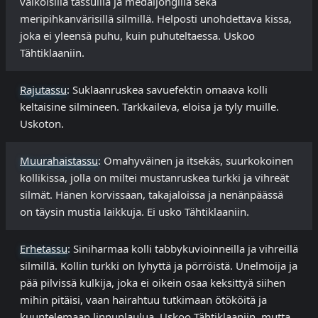
valkoisilla tassuilla ja medaljongilla sekä
meripihkanvärisillä silmillä. Helposti unohdettava kissa,
joka ei yleensä puhu, kuin puhuteltaessa. Uskoo
Tähtiklaaniin.
Rajutassu
: Suklaanruskea savuefektin omaava kolli
keltaisine silmineen. Tarkkaileva, eloisa ja tyly muille.
Uskoton.
Muurahaistassu
: Omahyväinen ja itsekäs, suurkokoinen
kollikissa, jolla on miltei mustanruskea turkki ja vihreät
silmät. Hänen korvissaan, takajaloissa ja nenänpäässä
on täysin mustia laikkuja. Ei usko Tähtiklaaniin. ​
Erhetassu
: Siniharmaa kolli tabbykuvioinneilla ja vihreillä
silmillä. Kollin turkki on lyhyttä ja pörröistä. Unelmoija ja
pää pilvissä kulkija, joka ei oikein osaa keksittyä siihen
mihin pitäisi, vaan hairahtuu tutkimaan ötököitä ja
kuuntelemaan linnunlaulua. Uskoo Tähtiklaaniin, mutta