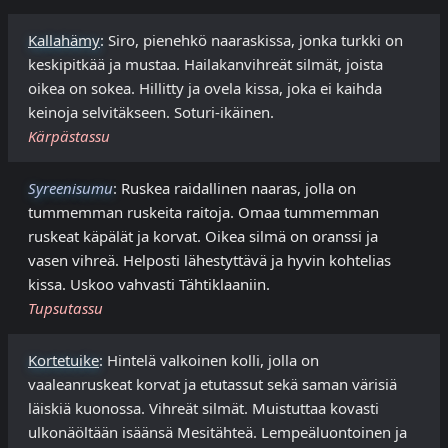
Kallahämy
: Siro, pienehkö naaraskissa, jonka turkki on
keskipitkää ja mustaa. Hailakanvihreät silmät, joista
oikea on sokea. Hillitty ja ovela kissa, joka ei kaihda
keinoja selvitäkseen. Soturi-ikäinen.
Kärpästassu
Syreenisumu
: Ruskea raidallinen naaras, jolla on
tummemman ruskeita raitoja. Omaa tummemman
ruskeat käpälät ja korvat. Oikea silmä on oranssi ja
vasen vihreä. Helposti lähestyttävä ja hyvin kohtelias
kissa. Uskoo vahvasti Tähtiklaaniin.
Tupsutassu
Kortetuike
: Hintelä valkoinen kolli, jolla on
vaaleanruskeat korvat ja etutassut sekä saman värisiä
läiskiä kuonossa. Vihreät silmät. Muistuttaa kovasti
ulkonäöltään isäänsä Mesitähteä. Lempeäluontoinen ja