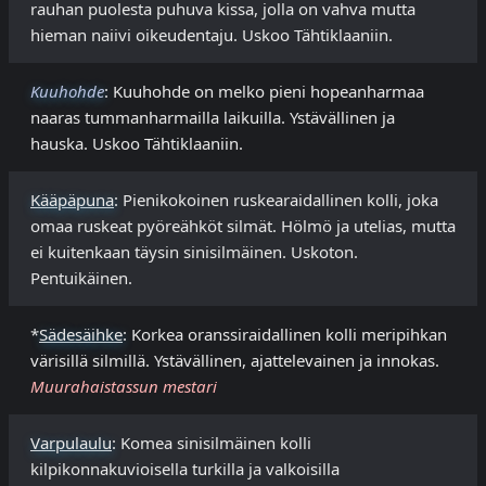
rauhan puolesta puhuva kissa, jolla on vahva mutta
hieman naiivi oikeudentaju. Uskoo Tähtiklaaniin.
Kuuhohde
: Kuuhohde on melko pieni hopeanharmaa
naaras tummanharmailla laikuilla. Ystävällinen ja
hauska. Uskoo Tähtiklaaniin.
Kääpäpuna
: Pienikokoinen ruskearaidallinen kolli, joka
omaa ruskeat pyöreähköt silmät. Hölmö ja utelias, mutta
ei kuitenkaan täysin sinisilmäinen. Uskoton.
Pentuikäinen.
*
Sädesäihke
: Korkea oranssiraidallinen kolli meripihkan
värisillä silmillä. Ystävällinen, ajattelevainen ja innokas.
Muurahaistassun mestari
Varpulaulu
: Komea sinisilmäinen kolli
kilpikonnakuvioisella turkilla ja valkoisilla