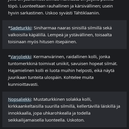
töpö. Luonteeltaan rauhallinen ja kärsivällinen; usein
hyvin sarkastinen. Uskoo syvästi Tähtiklaaniin.
*
Sadeturkki
: Siniharmaa naaras sinisillä silmillä sekä
valkoisilla käpälillä. Lempeä ja ystävällinen, toisaalta
toisinaan myös hitusen itsepäinen.
*
Varjoliekki
: Kermanvärinen, raidallinen kolli, jonka
tuntomerkkinä toimivat uniikit, savuisen hopeat silmät.
Hajamielinen kolli ei luota muihin helposti, eikä näytä
juurikaan tunteita ulospäin. Kohtelee muita
kunnioittavasti.
Nopsaliekki
: Mustaturkkinen solakka kolli,
kirkkaankeltaisilla suurilla silmillä, kellertävillä läiskillä ja
innokkaalla, jopa uhkarohkealla ja todella
seikkailijamaisella luonteella. Uskoton.