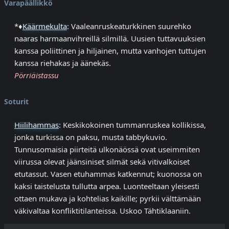
Varapäällikkö
*♦
Käärmekulta
: Vaaleanruskeaturkkinen suurehko
naaras harmaanvihreillä silmillä. Uusien tuttavuuksien
kanssa poliittinen ja hiljainen, mutta vanhojen tuttujen
kanssa riehakas ja äänekäs.
Pörriäistassu
Soturit
Hiilihammas
: Keskikokoinen tummanruskea kollikissa,
jonka turkissa on paksu, musta tabbykuvio.
Tunnusomaisia piirteitä ulkonäössä ovat useimmiten
viirussa olevat jäänsiniset silmät sekä vitivalkoiset
etutassut. Vasen etuhammas katkennut; kuonossa on
kaksi taistelusta tullutta arpea. Luonteeltaan yleisesti
ottaen mukava ja kohtelias kaikille; pyrkii välttämään
väkivaltaa konfliktitilanteissa. Uskoo Tähtiklaaniin.