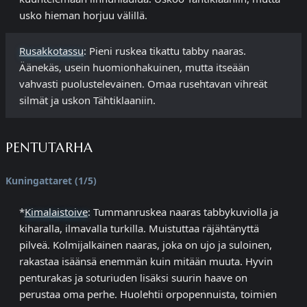
usko hieman horjuu välillä.
Rusakkotassu
: Pieni ruskea tikattu tabby naaras.
Äänekäs, usein huomionhakuinen, mutta itseään
vahvasti puolustelevainen. Omaa rusehtavan vihreät
silmät ja uskon Tähtiklaaniin.
PENTUTARHA
Kuningattaret (1/5)
*
Kimalaistoive
: Tummanruskea naaras tabbykuviolla ja
kiharalla, ilmavalla turkilla. Muistuttaa räjähtänyttä
pilveä. Kolmijalkainen naaras, joka on ujo ja suloinen,
rakastaa isäänsä enemmän kuin mitään muuta. Hyvin
penturakas ja soturiuden lisäksi suurin haave on
perustaa oma perhe. Huolehtii orpopennuista, toimien