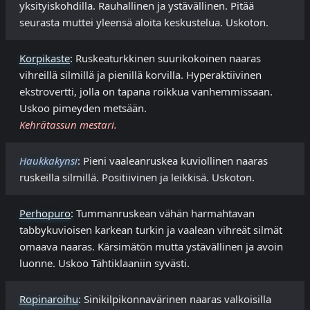
yksityiskohdilla. Rauhallinen ja ystävällinen. Pitää
seurasta muttei yleensä aloita keskustelua. Uskoton.
Korpikaste
: Ruskeaturkkinen suurikokoinen naaras
vihreillä silmillä ja pienillä korvilla. Hyperaktiivinen
ekstrovertti, jolla on tapana roikkua vanhemmissaan.
Uskoo pimeyden metsään.
Kehrätassun mestari.
Haukkakynsi
: Pieni vaaleanruskea kuviollinen naaras
ruskeilla silmillä. Positiivinen ja leikkisä. Uskoton.
Perhopuro
: Tummanruskean vähän harmahtavan
tabbykuvioisen karkean turkin ja vaalean vihreät silmät
omaava naaras. Kärsimätön mutta ystävällinen ja avoin
luonne. Uskoo Tähtiklaaniin syvästi.
Ropinaroihu
: Sinikilpikonnavärinen naaras valkoisilla