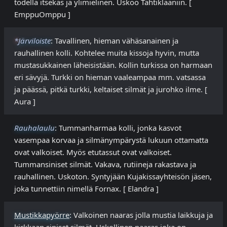
todella itsekäs ja ylimielinen. Uskoo Tähtiklaaniin. [
EmppuOmppu ]
*
Järviloiste
: Tavallinen, hieman vähäsanainen ja
rauhallinen kolli. Kohtelee muita kissoja hyvin, mutta
mustasukkainen läheisistään. Kollin turkissa on harmaan
eri sävyjä. Turkki on hieman vaaleampaa mm. vatsassa
ja päässä, pitkä turkki, keltaiset silmät ja jurohko ilme. [
Aura ]
Rauhalaulu
: Tummanharmaa kolli, jonka kasvot
vasempaa korvaa ja silmänympärystä lukuun ottamatta
ovat valkoiset. Myös etutassut ovat valkoiset.
Tummansiniset silmät. Vakava, rutiineja rakastava ja
rauhallinen. Uskoton. Syntyjään Kujakissayhteisön jäsen,
joka tunnettiin nimellä Fornax. [ Elandra ]
Mustikkapyörre
: Valkoinen naaras jolla mustia laikkuja ja