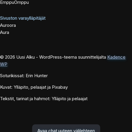
EmppuOmppu
Sivuston varaylläpitäjät
Auroora
Aura
© 2026 Uusi Alku - WordPress-teema suunnittelijalta
Kadence
WP
Soturikissat: Erin Hunter
Kuvat: Ylläpito, pelaajat ja Pixabay
Tekstit, tarinat ja hahmot: Ylläpito ja pelaajat
Avaa chat uuteen välilehteen