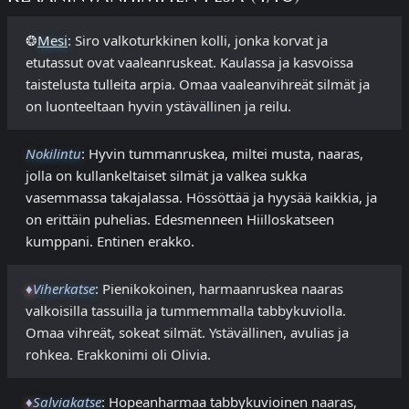
❂
Mesi
: Siro valkoturkkinen kolli, jonka korvat ja
etutassut ovat vaaleanruskeat. Kaulassa ja kasvoissa
taistelusta tulleita arpia. Omaa vaaleanvihreät silmät ja
on luonteeltaan hyvin ystävällinen ja reilu.
Nokilintu
: Hyvin tummanruskea, miltei musta, naaras,
jolla on kullankeltaiset silmät ja valkea sukka
vasemmassa takajalassa. Hössöttää ja hyysää kaikkia, ja
on erittäin puhelias. Edesmenneen Hiilloskatseen
kumppani. Entinen erakko.
♦
Viherkatse
: Pienikokoinen, harmaanruskea naaras
valkoisilla tassuilla ja tummemmalla tabbykuviolla.
Omaa vihreät, sokeat silmät. Ystävällinen, avulias ja
rohkea. Erakkonimi oli Olivia.​​ ​
♦
Salviakatse
: Hopeanharmaa tabbykuvioinen naaras,