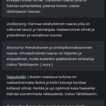
kirkkaan siniset silmät. Uskollinen naaras joka on
hieman turhantärkeä, yleensä iloinen. Uskoo
tähtiklaaniin hieman.
Unikkohämy
: Harmaa sileäturkkinen naaras jolla on
valkoiset tassut ja hännänpää. Vaaleansiniset silmät ja
ystävällinen ja rauhallinen luonne.
Ahvenvirta
: Pienikokoinen ja sinikilpikonnakuvioinen
naaras. Vihreäsilmäinen naaras on hiljainen ja
empaattinen, mutta kuitenkin päättäväinen tarkkailija.
Uskoo Tähtiklaaniin. [ Aura ] ​
Tupsuturkki
: Likaisen vaaleassa turkissa on
vaaleanharmaita läiskiä ja kollin kasvoja koristaa
keltaiset silmät. Herkkä ja ujo optimisti kuka haaveilee
elämää suuremmasta rakkaudesta. Uskoo Tähtiklaaniin.