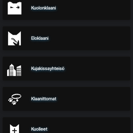
Kuolonklaani
Eloklaani
Kujakissayhteisö
Klaanittomat
Kuolleet