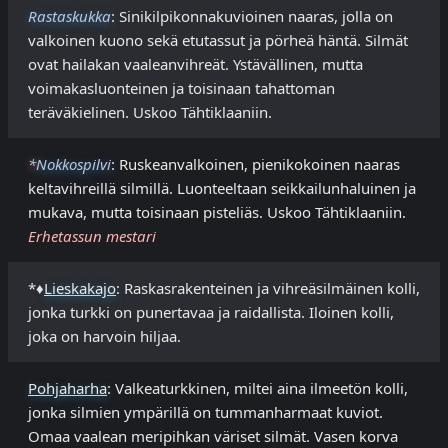
Rastaskukka
: Sinikilpikonnakuvioinen naaras, jolla on
valkoinen kuono sekä etutassut ja pörheä häntä. Silmät
ovat hailakan vaaleanvihreät. Ystävällinen, mutta
voimakasluonteinen ja toisinaan tahattoman
teräväkielinen. Uskoo Tähtiklaaniin.
*
Nokkospilvi
: Ruskeanvalkoinen, pienikokoinen naaras
keltavihreillä silmillä. Luonteeltaan seikkailunhaluinen ja
mukava, mutta toisinaan pisteliäs. Uskoo Tähtiklaaniin.
Erhetassun mestari
*♦
Lieskakajo
: Raskasrakenteinen ja vihreäsilmäinen kolli,
jonka turkki on punertavaa ja raidallista. Iloinen kolli,
joka on harvoin hiljaa.
Pohjaharha
: Valkeaturkkinen, miltei aina ilmeetön kolli,
jonka silmien ympärillä on tummanharmaat kuviot.
Omaa vaalean meripihkan väriset silmät. Vasen korva