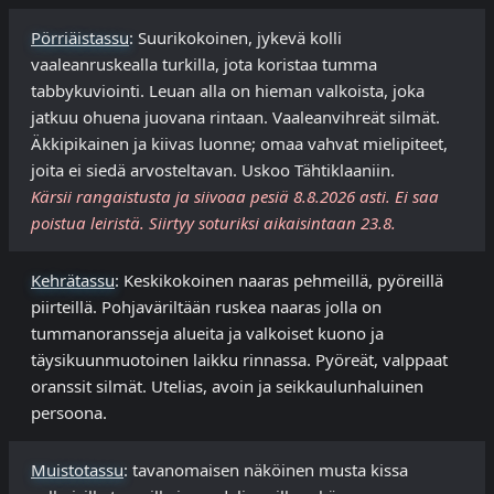
Pörriäistassu
: Suurikokoinen, jykevä kolli
vaaleanruskealla turkilla, jota koristaa tumma
tabbykuviointi. Leuan alla on hieman valkoista, joka
jatkuu ohuena juovana rintaan. Vaaleanvihreät silmät.
Äkkipikainen ja kiivas luonne; omaa vahvat mielipiteet,
joita ei siedä arvosteltavan. Uskoo Tähtiklaaniin.
Kärsii rangaistusta ja siivoaa pesiä 8.8.2026 asti. Ei saa
poistua leiristä. Siirtyy soturiksi aikaisintaan 23.8.
Kehrätassu
: Keskikokoinen naaras pehmeillä, pyöreillä
piirteillä. Pohjaväriltään ruskea naaras jolla on
tummanoransseja alueita ja valkoiset kuono ja
täysikuunmuotoinen laikku rinnassa. Pyöreät, valppaat
oranssit silmät. Utelias, avoin ja seikkaulunhaluinen
persoona.
Muistotassu
: tavanomaisen näköinen musta kissa