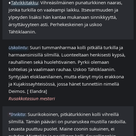
♦
Talvikkitakku
: Vihreäsilmäinen punaturkkinen naaras,
jonka turkilla on vaaleampi laikku. Itsevarmuuden ja
ylpeyden lisäksi hän kantaa mukanaan sinnikkyyttä,
ärsyttävyyteen asti. Perhekeskeinen ja uskoo
Tähtiklaaniin.
Uskolintu
: Suuri tummanharmaa kolli pitkällä turkilla ja
harmaansinisillä silmillä. Luonteeltaan henkisesti kypsä,
rauhallinen sekä huolehtivainen. Pyrkii olemaan
kohtelias ja vaalimaan rauhaa. Uskoo Tähtiklaaniin.
Syntyjään eloklaanilainen, mutta elänyt myös erakkona
ja Kujakissayhteisössä, jossa hänet tunnettiin nimellä
Deimos. [ Elandra]
Rusakkotassun mestari
*
Irvikita
: Suurikokoinen, pitkäturkkinen kolli vihreillä
silmillä. Tämän pääväri on punaruskea mustilla raidoilla.
Leuasta puuttuu puolet. Maine coonin sukuinen, ei