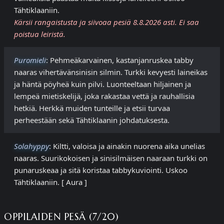
Tähtiklaaniin.
Kärsii rangaistusta ja siivoaa pesiä 8.8.2026 asti. Ei saa
poistua leiristä.
Puromieli
: Pehmeäkarvainen, kastanjanruskea tabby
naaras vihertävänsinisin silmin. Turkki kevyesti laineikas
ja häntä pöyheä kuin pilvi. Luonteeltaan hiljainen ja
lempeä mietiskelijä, joka rakastaa vettä ja rauhallisia
hetkiä. Herkkä muiden tunteille ja etsii turvaa
perheestään sekä Tähtiklaanin johdatuksesta.
Solahyppy
: Kiltti, valoisa ja ainakin nuorena aika unelias
naaras. Suurikokoisen ja sinisilmäisen naaraan turkki on
punaruskeaa ja sitä koristaa tabbykuviointi. Uskoo
Tähtiklaaniin. [ Aura ]
OPPILAIDEN PESÄ (7/20)