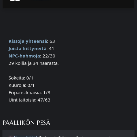
Kissoja yhteensä
: 63
Joista liittyneitä
: 41
NPC-hahmoja
: 22/30
29 kollia ja 34 naarasta.
Sokeita: 0/1
Kuuroja: 0/1
Eriparisilmäisiä: 1/3
Uintitaitoisia: 47/63
PÄÄLLIKÖN PESÄ