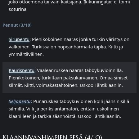
joko ottoemona tai vain kaitsijana. Ikikuningatar, ei toimi
soturina.
Pennut (3/10)
Sirupentu
: Pienikokoinen naaras jonka turkin väristys on
valkoinen. Turkissa on hopeanharmaita täpliä. Kiltti ja
ymmärtäväinen.
Kaurispentu
: Vaaleanruskea naaras tabbykuvioinnilla.
Pienikokoinen, turkiltaan paksukarvainen. Omaa siniset
silmät. Kiltti, voimakastahtoinen. Uskoo Tähtiklaaniin.
Seljapentu
: Punaruskea tabbykuvioinen kolli jäänsinisillä
silmillä. Villi ja periksiantamaton, erittäin uskollinen
klaanilleen ja tarkka säännöistä. Uskoo Tähtiklaaniin.
KLAANINVANHIMPIEN PESÄ (4/10)