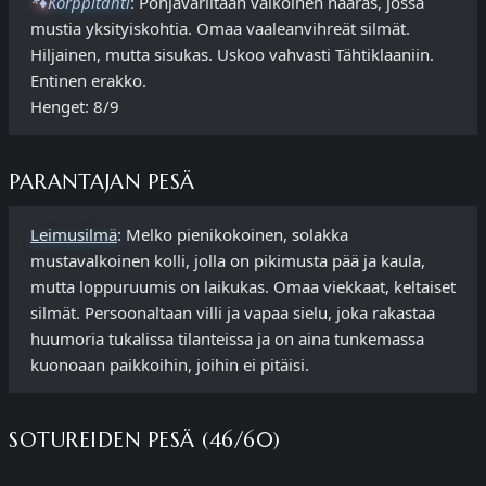
*♦
Korppitähti
: Pohjaväriltään valkoinen naaras, jossa
mustia yksityiskohtia. Omaa vaaleanvihreät silmät.
Hiljainen, mutta sisukas. Uskoo vahvasti Tähtiklaaniin.
Entinen erakko.
Henget: 8/9
PARANTAJAN PESÄ
Leimusilmä
: Melko pienikokoinen, solakka
mustavalkoinen kolli, jolla on pikimusta pää ja kaula,
mutta loppuruumis on laikukas. Omaa viekkaat, keltaiset
silmät. Persoonaltaan villi ja vapaa sielu, joka rakastaa
huumoria tukalissa tilanteissa ja on aina tunkemassa
kuonoaan paikkoihin, joihin ei pitäisi.
SOTUREIDEN PESÄ (46/60)