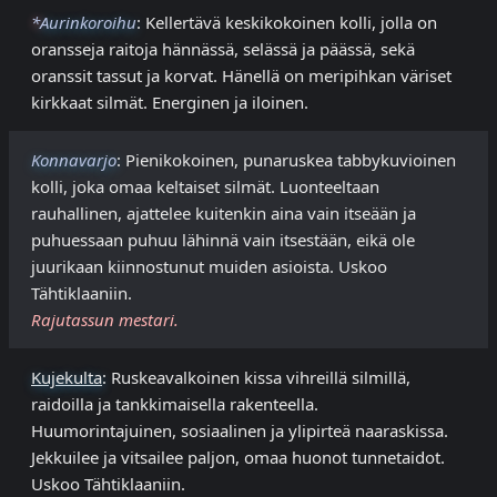
*
Aurinkoroihu
: Kellertävä keskikokoinen kolli, jolla on
oransseja raitoja hännässä, selässä ja päässä, sekä
oranssit tassut ja korvat. Hänellä on meripihkan väriset
kirkkaat silmät. Energinen ja iloinen.
Konnavarjo
: Pienikokoinen, punaruskea tabbykuvioinen
kolli, joka omaa keltaiset silmät. Luonteeltaan
rauhallinen, ajattelee kuitenkin aina vain itseään ja
puhuessaan puhuu lähinnä vain itsestään, eikä ole
juurikaan kiinnostunut muiden asioista. Uskoo
Tähtiklaaniin.
Rajutassun mestari.
Kujekulta
: Ruskeavalkoinen kissa vihreillä silmillä,
raidoilla ja tankkimaisella rakenteella.
Huumorintajuinen, sosiaalinen ja ylipirteä naaraskissa.
Jekkuilee ja vitsailee paljon, omaa huonot tunnetaidot.
Uskoo Tähtiklaaniin.